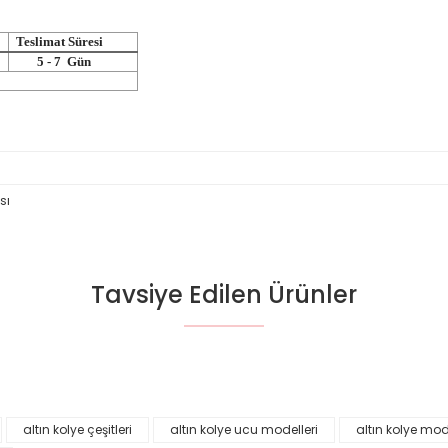
Teslimat Süresi
5 - 7 Gün
sı
Tavsiye Edilen Ürünler
da yetersiz gördüğünüz noktaları öneri formunu kullanarak tarafımıza il
Bu ürüne ilk yorumu siz yapın!
%30
YENİ
%30
YENİ
Yorum Yaz
altın kolye çeşitleri
altın kolye ucu modelleri
altın kolye mode