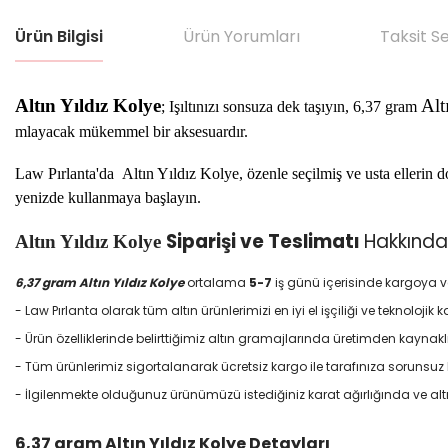
Ürün Bilgisi
Ürün Yorumları
Taksit S
Altın Yıldız Kolye
Alt
; Işıltınızı sonsuza dek taşıyın, 6,37 gram
mlayacak mükemmel bir aksesuardır.
Law Pırlanta'da
Altın Yıldız Kolye
, özenle seçilmiş ve usta ellerin
yenizde kullanmaya başlayın.
Siparişi ve Teslimatı
Hakkınd
Altın Yıldız Kolye
6,37 gram
Altın Yıldız Kolye
ortalama
5-7
iş günü içerisinde kargoya v
- Law Pırlanta olarak tüm altın ürünlerimizi en iyi el işçiliği ve teknolojik 
- Ürün özelliklerinde belirttiğimiz altın gramajlarında üretimden kaynaklı
- Tüm ürünlerimiz sigortalanarak ücretsiz kargo ile tarafınıza sorunsuz b
- İlgilenmekte olduğunuz ürünümüzü istediğiniz karat ağırlığında ve altın ma
6,37 gram
Altın Yıldız Kolye
Detayları