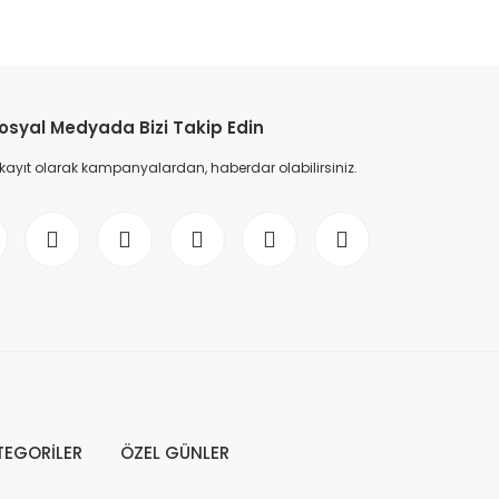
osyal Medyada Bizi Takip Edin
 kayıt olarak kampanyalardan, haberdar olabilirsiniz.
Yonca Kolye
Altın Sedef Taşlı Kutup Yıldızı Kolye
 TL
58.669,00 TL
33.867,00 TL
48.381,00 TL
%30
TEGORİLER
ÖZEL GÜNLER