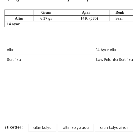
Gram
Ayar
Renk
Altın
6,37 gr
14K (585)
Sarı
14 ayar
Altın
:
14 Ayar Altın
Sertifika
:
Law Pırlanta Sertifika
Bu ürünün fiyat bilgisi, resim, ürün açıklamalarında ve diğer konular
Görüş ve önerileriniz için teşekkür ederiz.
Ürün resmi kalitesiz, bozuk veya görüntülenemiyor.
YENİ
%30
YENİ
Ürün açıklamasında eksik bilgiler bulunuyor.
Ürün bilgilerinde hatalar bulunuyor.
Etiketler :
altın kolye
altın kolye ucu
altın kolye zincir