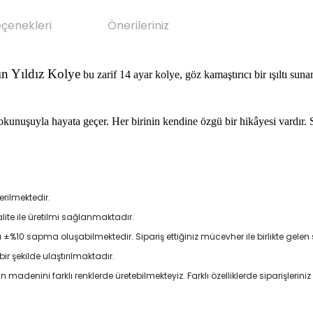
eçenekleri
Önerileriniz
ın Yıldız Kolye
bu zarif 14 ayar kolye, göz kamaştırıcı bir ışıltı suna
 dokunuşuyla hayata geçer. Her birinin kendine özgü bir hikâyesi vardır.
a
erilmektedir.
kalite ile üretilmi sağlanmaktadır.
 ±%10 sapma oluşabilmektedir. Sipariş ettiğiniz mücevher ile birlikte gelen se
ir şekilde ulaştırılmaktadır.
denini farklı renklerde üretebilmekteyiz. Farklı özelliklerde siparişleriniz i