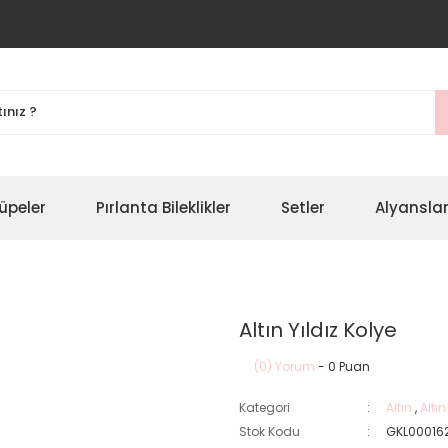
üpeler
Pırlanta Bileklikler
Setler
Alyansla
Altın Yıldız Kolye
(0) Yorum
- 0 Puan
Kategori
Altın
,
Altı
Stok Kodu
GKL00016