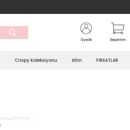
Üyelik
Sepetim
r
Crispy Koleksiyonu
Altın
FIRSATLAR
n Kolye
,
FIRSATLAR
2