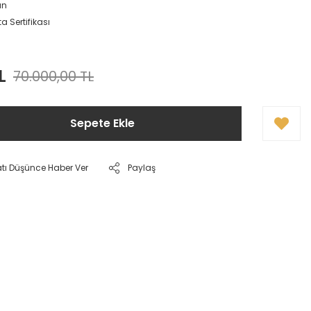
ın
a Sertifikası
L
70.000,00 TL
Sepete Ekle
atı Düşünce Haber Ver
Paylaş