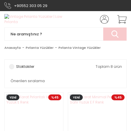
+90552 303 05 29
Anasayfa
Pırlanta Yüzükler
Pırlanta Vintage Yüzükler
Stoktakiler
Toplam 8 ürün
YENİ
%45
YENİ
%45