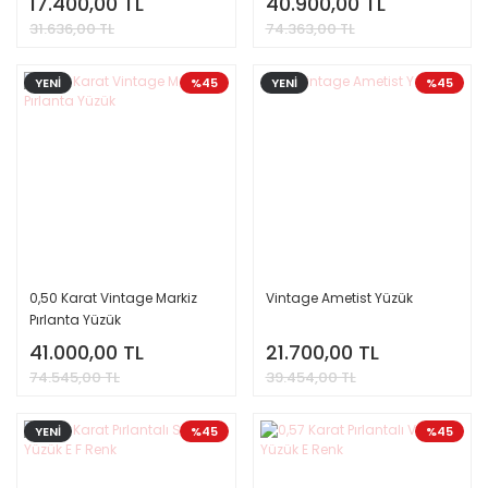
17.400,00 TL
40.900,00 TL
31.636,00 TL
74.363,00 TL
YENİ
%45
YENİ
%45
0,50 Karat Vintage Markiz
Vintage Ametist Yüzük
Pırlanta Yüzük
41.000,00 TL
21.700,00 TL
74.545,00 TL
39.454,00 TL
YENİ
%45
%45