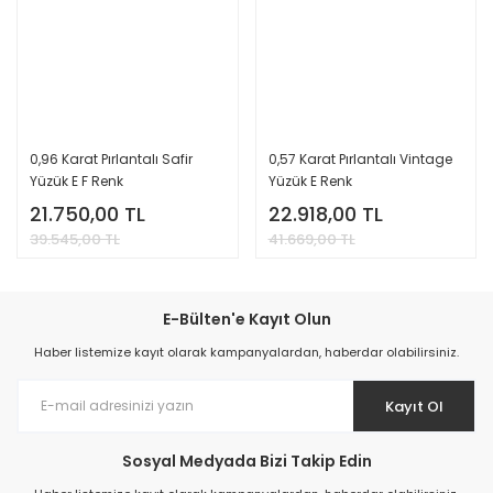
0,96 Karat Pırlantalı Safir
0,57 Karat Pırlantalı Vintage
Yüzük E F Renk
Yüzük E Renk
21.750,00 TL
22.918,00 TL
39.545,00 TL
41.669,00 TL
E-Bülten'e Kayıt Olun
Haber listemize kayıt olarak kampanyalardan, haberdar olabilirsiniz.
Kayıt Ol
Sosyal Medyada Bizi Takip Edin