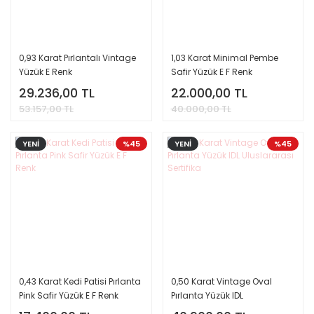
0,93 Karat Pırlantalı Vintage
1,03 Karat Minimal Pembe
Yüzük E Renk
Safir Yüzük E F Renk
29.236,00 TL
22.000,00 TL
53.157,00 TL
40.000,00 TL
YENİ
%45
YENİ
%45
0,43 Karat Kedi Patisi Pırlanta
0,50 Karat Vintage Oval
Pink Safir Yüzük E F Renk
Pırlanta Yüzük IDL
Uluslararası Sertifika