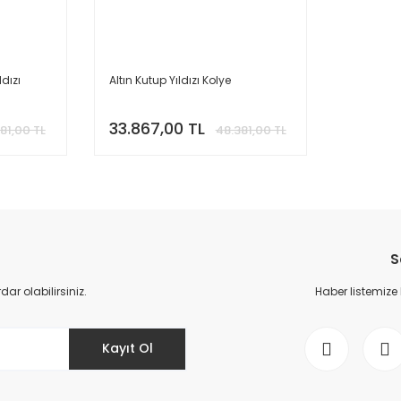
ldızı
Altın Kutup Yıldızı Kolye
33.867,00 TL
81,00 TL
48.381,00 TL
S
r olabilirsiniz.
Haber listemize
Kayıt Ol