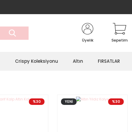
Üyelik
Sepetim
r
Crispy Koleksiyonu
Altın
FIRSATLAR
%30
YENİ
%30