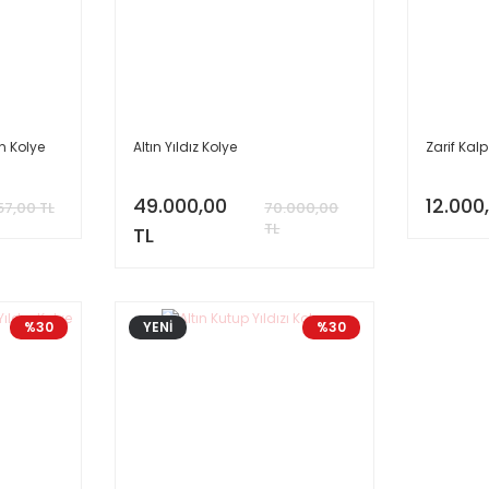
n Kolye
Altın Yıldız Kolye
Zarif Kalp
49.000,00
12.000
57,00 TL
70.000,00
TL
TL
%30
YENİ
%30