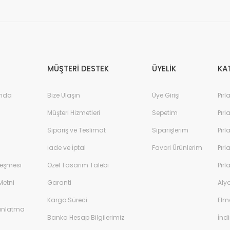
MÜŞTERİ DESTEK
ÜYELİK
KA
ında
Bize Ulaşın
Üye Girişi
Pırl
Müşteri Hizmetleri
Sepetim
Pırl
Sipariş ve Teslimat
Siparişlerim
Pırl
İade ve İptal
Favori Ürünlerim
Pırl
leşmesi
Özel Tasarım Talebi
Pırl
Metni
Garanti
Aly
Kargo Süreci
Elm
dınlatma
Banka Hesap Bilgilerimiz
İndi