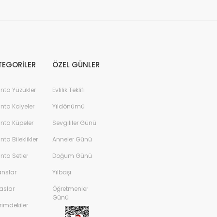
TEGORİLER
ÖZEL GÜNLER
anta Yüzükler
Evlilik Teklifi
anta Kolyeler
Yıldönümü
anta Küpeler
Sevgililer Günü
anta Bileklikler
Anneler Günü
anta Setler
Doğum Günü
anslar
Yılbaşı
aslar
Öğretmenler
Günü
rimdekiler