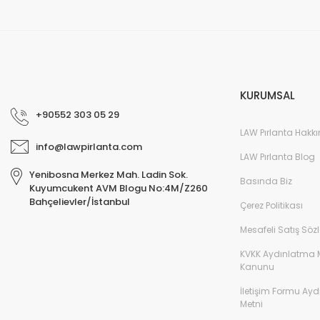
KURUMSAL
+90552 303 05 29
LAW Pırlanta Hakk
info@lawpirlanta.com
LAW Pırlanta Blog
Yenibosna Merkez Mah. Ladin Sok.
Basında Biz
Kuyumcukent AVM Blogu No:4M/Z260
Bahçelievler/İstanbul
Çerez Politikası
Mesafeli Satış Söz
KVKK Aydınlatma 
Kanunu
İletişim Formu Ay
Metni