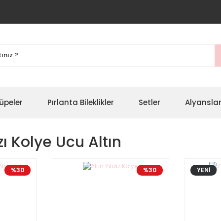
üpeler
Pırlanta Bileklikler
Setler
Alyansla
zı Kolye Ucu Altın
%30
%30
YENİ