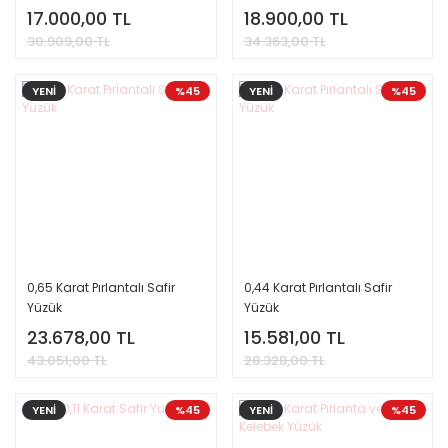
Uluslararası Sertifika
17.000,00 TL
18.900,00 TL
30.909,00 TL
34.363,00 TL
YENİ
%45
YENİ
%45
0,65 Karat Pırlantalı Safir
0,44 Karat Pırlantalı Safir
Yüzük
Yüzük
23.678,00 TL
15.581,00 TL
43.051,00 TL
28.328,00 TL
YENİ
%45
YENİ
%45