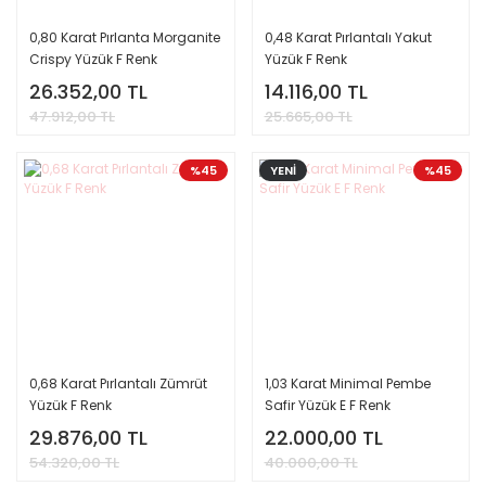
0,80 Karat Pırlanta Morganite
0,48 Karat Pırlantalı Yakut
Crispy Yüzük F Renk
Yüzük F Renk
26.352,00 TL
14.116,00 TL
47.912,00 TL
25.665,00 TL
%45
YENİ
%45
0,68 Karat Pırlantalı Zümrüt
1,03 Karat Minimal Pembe
Yüzük F Renk
Safir Yüzük E F Renk
29.876,00 TL
22.000,00 TL
54.320,00 TL
40.000,00 TL