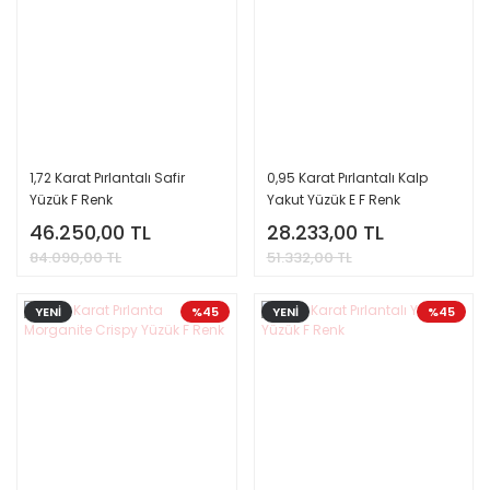
1,72 Karat Pırlantalı Safir
0,95 Karat Pırlantalı Kalp
Yüzük F Renk
Yakut Yüzük E F Renk
46.250,00 TL
28.233,00 TL
84.090,00 TL
51.332,00 TL
YENİ
%45
YENİ
%45