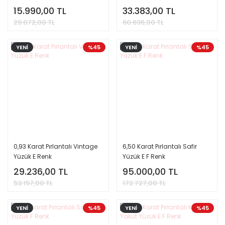
15.990,00 TL
33.383,00 TL
29.072,00 TL
60.696,00 TL
YENİ
%45
YENİ
%45
0,93 Karat Pırlantalı Vintage
6,50 Karat Pırlantalı Safir
Yüzük E Renk
Yüzük E F Renk
29.236,00 TL
95.000,00 TL
53.157,00 TL
172.727,00 TL
YENİ
%45
YENİ
%45