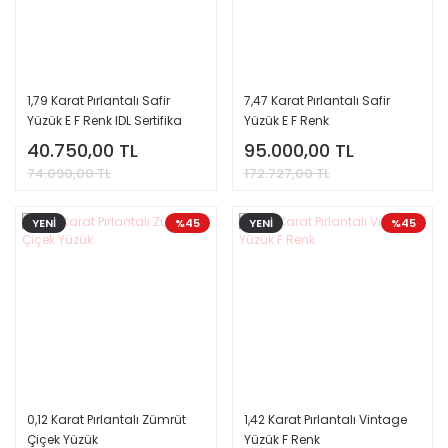
1,79 Karat Pırlantalı Safir
7,47 Karat Pırlantalı Safir
Yüzük E F Renk IDL Sertifika
Yüzük E F Renk
40.750,00 TL
95.000,00 TL
74.090,00 TL
172.727,00 TL
YENİ
%45
YENİ
%45
0,12 Karat Pırlantalı Zümrüt
1,42 Karat Pırlantalı Vintage
Çiçek Yüzük
Yüzük F Renk