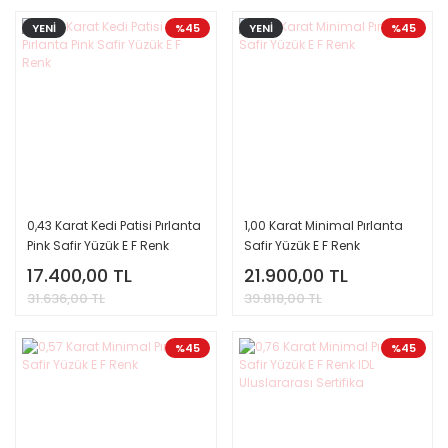
YENİ
%45
YENİ
%45
0,43 Karat Kedi Patisi Pırlanta
1,00 Karat Minimal Pırlanta
Pink Safir Yüzük E F Renk
Safir Yüzük E F Renk
17.400,00 TL
21.900,00 TL
31.636,00 TL
39.818,00 TL
%45
%45