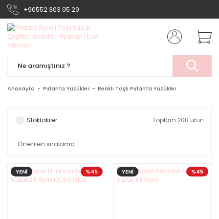
+90552 303 05 29
Anasayfa
Pırlanta Yüzükler
Renkli Taşlı Pırlanta Yüzükler
Stoktakiler
Toplam 200 ürün
YENİ
%45
YENİ
%45