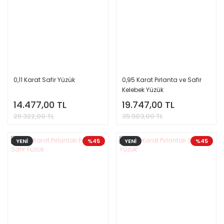
0,11 Karat Safir Yüzük
0,95 Karat Pırlanta ve Safir
Kelebek Yüzük
14.477,00 TL
19.747,00 TL
26.322,00 TL
35.903,00 TL
YENİ
%45
YENİ
%45