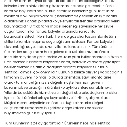
Stilinizin tamamlayıcı parçaları olarak kullanabileceğiniz fantezi
kolyeler kombininizi daha göz kamaştırıcı hale getirecektir. Farklı
karat ve boyutlara sahip ürünlerimiz ile isterseniz günlük stilinize
minimal dokunuşlar yapabilir, isterseniz de gecenin en ışıltı kadını
olabilirsiniz. Fantezi pırlanta kolyeler yıllardır trendler arasında yerini
korumaktadır. Birçok farklı model seçeneği sayesinde her zevke
uygun tasarımlar fantezi kolyeler arasında rahatlıkla
bulunabilmektedir. Hem farklı hem de göz alıcı tasarımlar ile tüm
stiller ile kombin yapma seçeneği sunmaktadır. Fantezi kolyeleri
dayanıklılığı sayesinde uzun yıllar kullanabilirsiniz. Tüm ürünler
üretimden satışa hazır hale gelene dek ustalarımız tarafında
incelikle meydana getirilmekte ve uzun yıllar kullanmanız için özenle
üretilmektedir. Pırlanta kolyelerde karat, berraklık ve ayara göre fiyat
belirlenmektedir. Satın alacağınız pırlanta kolyelerde ürünün
sertifikalı olması çok önemlidir. Bununla birlikte alışveriş yapacağınız
firmanın güvenilir olması oldukça önemlidir. Law Pırlanta ailesi
olarak tüm önceliğimiz siz değerli müşterilerimizin güvenini
kazanmak ve aradığınız ürünleri kolaylıkla sizlere sunabilmektir.
Yıllardır bu sektörde hizmet veren değerli ekip arkadaşlarımız sizler
için en özel ürünleri ortaya koymakta ve titizlikle çalışmaktadır.
Müşteri memnuniyetinin en önde olduğu bir marka değeri
oluşturarak, firmamıza bu şekilde değer katarak ve sizlerle
büyümekten gurur duyuyoruz.
Tüm ürünlerimiz 24 ay garantilidir. Ürünlerin hepsinde sertifika