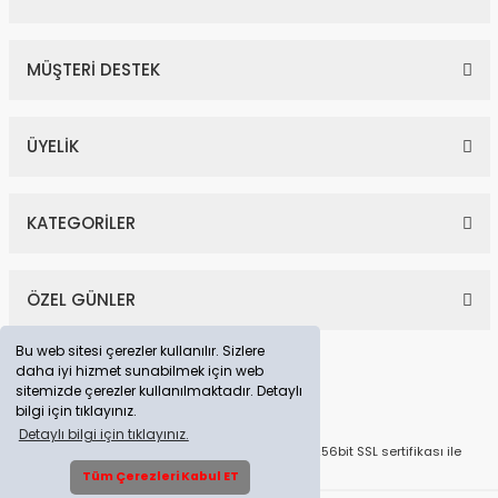
MÜŞTERİ DESTEK
ÜYELİK
KATEGORİLER
ÖZEL GÜNLER
Bu web sitesi çerezler kullanılır. Sizlere
daha iyi hizmet sunabilmek için web
sitemizde çerezler kullanılmaktadır. Detaylı
bilgi için tıklayınız.
Detaylı bilgi için tıklayınız.
© Tüm Hakları Saklıdır. Kredi kartı bilgileriniz 256bit SSL sertifikası ile
korunmaktadır.
Tüm Çerezleri Kabul ET
Whatsapp Destek Hattı