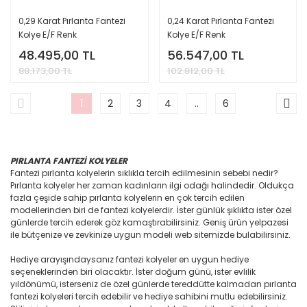
0,29 Karat Pırlanta Fantezi
0,24 Karat Pırlanta Fantezi
Kolye E/F Renk
Kolye E/F Renk
48.495,00 TL
56.547,00 TL
88.173,00 TL
102.812,00 TL
1
2
3
4
..
6
PIRLANTA FANTEZİ KOLYELER
Fantezi pırlanta kolyelerin sıklıkla tercih edilmesinin sebebi nedir?
Pırlanta kolyeler her zaman kadınların ilgi odağı halindedir. Oldukça
fazla çeşide sahip pırlanta kolyelerin en çok tercih edilen
modellerinden biri de fantezi kolyelerdir. İster günlük şıklıkta ister özel
günlerde tercih ederek göz kamaştırabilirsiniz. Geniş ürün yelpazesi
ile bütçenize ve zevkinize uygun modeli web sitemizde bulabilirsiniz.
Hediye arayışındaysanız fantezi kolyeler en uygun hediye
seçeneklerinden biri olacaktır. İster doğum günü, ister evlilik
yıldönümü, isterseniz de özel günlerde tereddütte kalmadan pırlanta
fantezi kolyeleri tercih edebilir ve hediye sahibini mutlu edebilirsiniz.