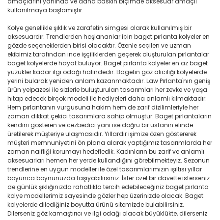
amaçlarını yanında ve daha baskın biçimde aksesuar amaçlı
kullanılmaya başlamıştır.
Kolye genellikle şıklık ve zarafetin simgesi olarak kullanılmış bir
aksesuardır. Trendlerden hoşlananlar için baget pırlanta kolyeler en
gözde seçeneklerden birisi olacaktır. Özenle seçilen ve uzman
ekibimiz tarafından ince işçiliklerden geçerek oluşturulan pırlantalar
baget kolyelerde hayat buluyor. Baget pırlanta kolyeler en az baget
yüzükler kadar ilgi odağı halindedir. Bagetin göz alıcılığı kolyelerde
yerini bularak yeniden anlam kazanmaktadır. Law Pırlanta'nın geniş
ürün yelpazesi ile sizlerle buluşturulan tasarımları her zevke ve yaşa
hitap edecek birçok modeli ile hediyeleri daha anlamlı kılmaktadır.
Hem pırlantanın vurgusuna hakim hem de zarif dizilimleriyle her
zaman dikkat çekici tasarımlara sahip olmuştur. Baget pırlantaların
kendini gösteren ve cezbedici yanı ise doğru bir ustanın elinde
üretilerek müşteriye ulaşmasıdır. Yıllardır işimize özen göstererek
müşteri memnuniyetini ön plana alarak yaptığımız tasarımlarda her
zaman naifliği korumayı hedefledik. Kadınların bu zarif ve anlamlı
aksesuarları hemen her yerde kullandığını görebilmekteyiz. Sezonun
trendlerine en uygun modeller ile özel tasarımlarımızın ışıltısı yıllar
boyunca boynunuzda taşıyabilirsiniz. İster özel bir davette isterseniz
de günlük şıklığınızda rahatlıkla tercih edebileceğiniz baget pırlanta
kolye modellerimiz sayesinde gözler hep üzerinizde olacak. Baget
kolyelerde dilediğiniz boyutta ürünü sitemizde bulabilirsiniz.
Dilerseniz göz kamaştırıcı ve ilgi odağı olacak büyüklükte, dilerseniz