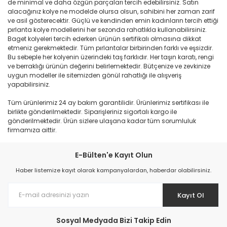
de minimal ve daha özgün parçaları tercih edebilirsiniz. Satın
alacağınız kolye ne modelde olursa olsun, sahibini her zaman zarif
ve asil gösterecektir. Güçlü ve kendinden emin kadınların tercih ettiği
pırlanta kolye modellerini her sezonda rahatlıkla kullanabilirsiniz.
Baget kolyeleri tercih ederken ürünün sertifikalı olmasına dikkat
etmeniz gerekmektedir. Tüm pırlantalar birbirinden farklı ve eşsizdir.
Bu sebeple her kolyenin üzerindeki taş farklıdır. Her taşın karatı, rengi
ve berraklığı ürünün değerini belirlemektedir. Bütçenize ve zevkinize
uygun modeller ile sitemizden gönül rahatlığı ile alışveriş
yapabilirsiniz.
Tüm ürünlerimiz 24 ay bakım garantilidir. Ürünlerimiz sertifikası ile
birlikte gönderilmektedir. Siparişleriniz sigortalı kargo ile
gönderilmektedir. Ürün sizlere ulaşana kadar tüm sorumluluk
firmamıza aittir.
E-Bülten'e Kayıt Olun
Haber listemize kayıt olarak kampanyalardan, haberdar olabilirsiniz.
Kayıt Ol
Sosyal Medyada Bizi Takip Edin