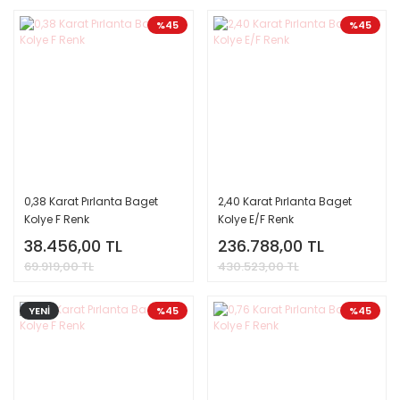
%45
%45
0,38 Karat Pırlanta Baget
2,40 Karat Pırlanta Baget
Kolye F Renk
Kolye E/F Renk
38.456,00 TL
236.788,00 TL
69.919,00 TL
430.523,00 TL
YENİ
%45
%45