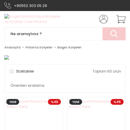
+90552 303 05 29
Anasayfa
Pırlanta Kolyeler
Baget Kolyeler
Stoktakiler
Toplam 60 ürün
YENİ
%45
YENİ
%45