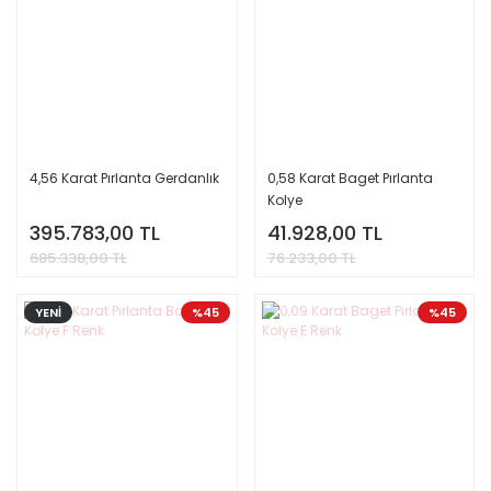
4,56 Karat Pırlanta Gerdanlık
0,58 Karat Baget Pırlanta
Kolye
395.783,00 TL
41.928,00 TL
685.338,00 TL
76.233,00 TL
YENİ
%45
%45