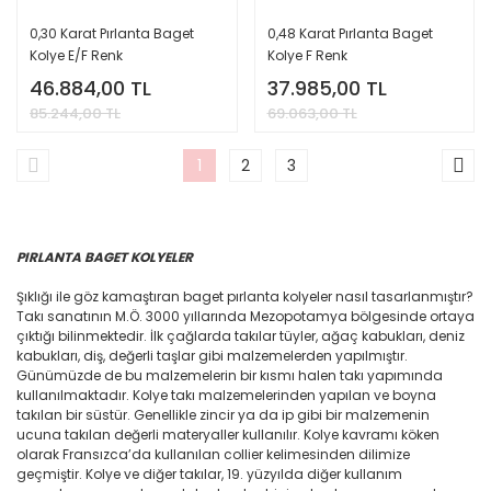
0,30 Karat Pırlanta Baget
0,48 Karat Pırlanta Baget
Kolye E/F Renk
Kolye F Renk
46.884,00 TL
37.985,00 TL
85.244,00 TL
69.063,00 TL
1
2
3
PIRLANTA BAGET KOLYELER
Şıklığı ile göz kamaştıran baget pırlanta kolyeler nasıl tasarlanmıştır?
Takı sanatının M.Ö. 3000 yıllarında Mezopotamya bölgesinde ortaya
çıktığı bilinmektedir. İlk çağlarda takılar tüyler, ağaç kabukları, deniz
kabukları, diş, değerli taşlar gibi malzemelerden yapılmıştır.
Günümüzde de bu malzemelerin bir kısmı halen takı yapımında
kullanılmaktadır. Kolye takı malzemelerinden yapılan ve boyna
takılan bir süstür. Genellikle zincir ya da ip gibi bir malzemenin
ucuna takılan değerli materyaller kullanılır. Kolye kavramı köken
olarak Fransızca’da kullanılan collier kelimesinden dilimize
geçmiştir. Kolye ve diğer takılar, 19. yüzyılda diğer kullanım