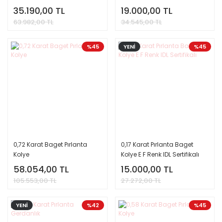
35.190,00 TL
19.000,00 TL
63.982,00 TL
34.545,00 TL
%45
YENİ
%45
0,72 Karat Baget Pırlanta
0,17 Karat Pırlanta Baget
Kolye
Kolye E F Renk IDL Sertifikalı
58.054,00 TL
15.000,00 TL
105.553,00 TL
27.272,00 TL
YENİ
%42
%45