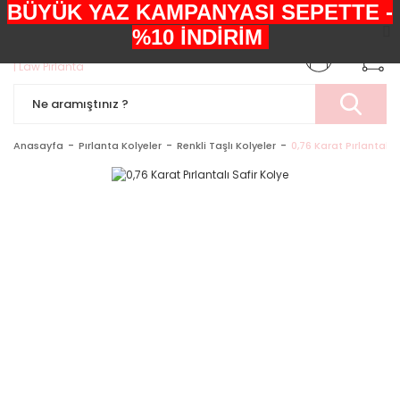
BÜYÜK YAZ KAMPANYASI SEPETTE -
+90552 303 05 29
%10 İNDİRİM
Anasayfa
Pırlanta Kolyeler
Renkli Taşlı Kolyeler
0,76 Karat Pırlantalı 