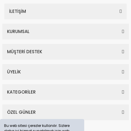
İLETİŞİM
KURUMSAL
MÜŞTERİ DESTEK
0,60 Karat Pırlantalı Sarı Safir Yüzük
ÜYELİK
17.238,00 TL
31.341,00 TL
KATEGORİLER
YENİ
%45
ÖZEL GÜNLER
Bu web sitesi çerezler kullanılır. Sizlere
daha iyi hizmet sunabilmek için web