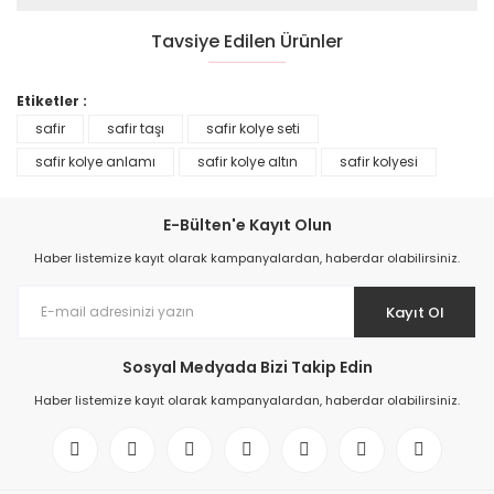
Tavsiye Edilen Ürünler
%45
Etiketler :
safir
safir taşı
safir kolye seti
safir kolye anlamı
safir kolye altın
safir kolyesi
E-Bülten'e Kayıt Olun
Haber listemize kayıt olarak kampanyalardan, haberdar olabilirsiniz.
Kayıt Ol
0,17 Karat Pırlanta Baget Yüzük F Renk
Sosyal Medyada Bizi Takip Edin
Haber listemize kayıt olarak kampanyalardan, haberdar olabilirsiniz.
17.885,00 TL
32.517,00 TL
YENİ
%45