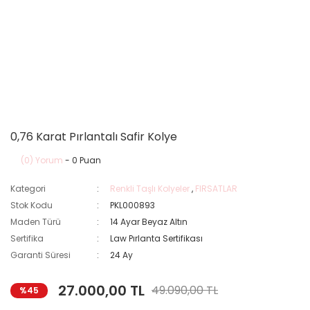
0,76 Karat Pırlantalı Safir Kolye
(0) Yorum
- 0 Puan
Kategori
Renkli Taşlı Kolyeler
,
FIRSATLAR
Stok Kodu
PKL000893
Maden Türü
14 Ayar Beyaz Altın
Sertifika
Law Pırlanta Sertifikası
Garanti Süresi
24 Ay
27.000,00 TL
49.090,00 TL
%45