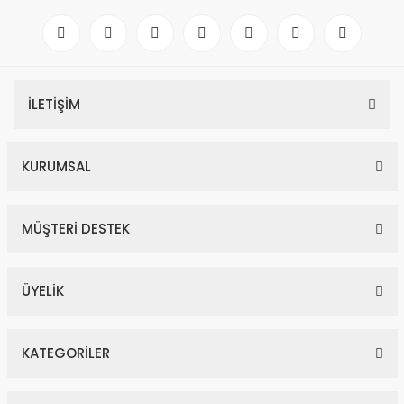
4,50 Karat Suyolu Pırlanta Bileklik F Renk
266.000,00 TL
İLETİŞİM
483.636,00 TL
%45
KURUMSAL
MÜŞTERİ DESTEK
ÜYELİK
KATEGORİLER
0,51 Karat Damla Pırlanta Kolye F Renk