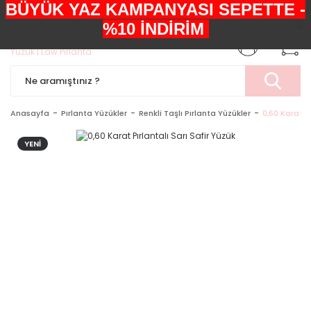
BÜYÜK YAZ KAMPANYASI SEPETTE -
+90552 303 05 29
%10 İNDİRİM
Anasayfa
Pırlanta Yüzükler
Renkli Taşlı Pırlanta Yüzükler
0,60 Karat Pı
YENİ