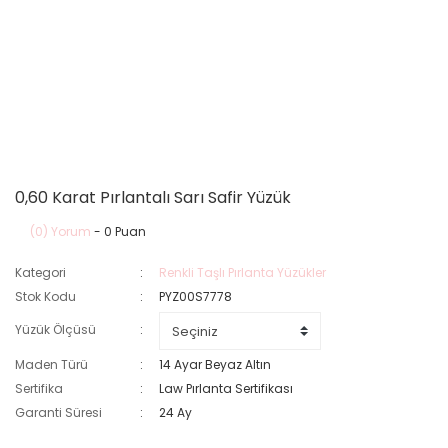
0,60 Karat Pırlantalı Sarı Safir Yüzük
(0) Yorum
- 0 Puan
Kategori
Renkli Taşlı Pırlanta Yüzükler
Stok Kodu
PYZ00S7778
Yüzük Ölçüsü
Maden Türü
14 Ayar Beyaz Altın
Sertifika
Law Pırlanta Sertifikası
Garanti Süresi
24 Ay