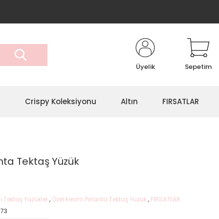
Üyelik
Sepetim
r
Crispy Koleksiyonu
Altın
FIRSATLAR
anta Tektaş Yüzük
ı Tektaş Yüzükler
,
Özel Kesim Pırlanta Tektaş Yüzük
,
FIRSATLAR
173