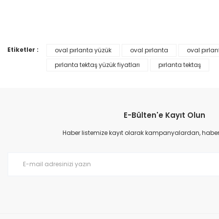
Ürün resmi kalitesiz, bozuk veya görüntülenemiyor.
%45
YENİ
Ürün açıklamasında eksik bilgiler bulunuyor.
Ürün bilgilerinde hatalar bulunuyor.
Etiketler :
oval pırlanta yüzük
oval pırlanta
oval pırla
Ürün fiyatı diğer sitelerden daha pahalı.
pırlanta tektaş yüzük fiyatları
pırlanta tektaş
Bu ürüne benzer farklı alternatifler olmalı.
E-Bülten'e Kayıt Olun
Haber listemize kayıt olarak kampanyalardan, haberda
0,25 Karat Pırlanta Tektaş Prenses Yüzük F Renk
0,20 Karat P
29.750,00 TL
26.699,
54.090,00 TL