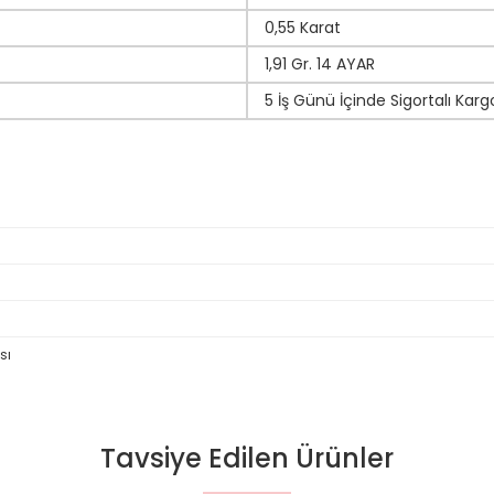
0,55 Karat
1,91 Gr. 14 AYAR
5 İş Günü İçinde Sigortalı Karg
sı
Tavsiye Edilen Ürünler
da yetersiz gördüğünüz noktaları öneri formunu kullanarak tarafımıza il