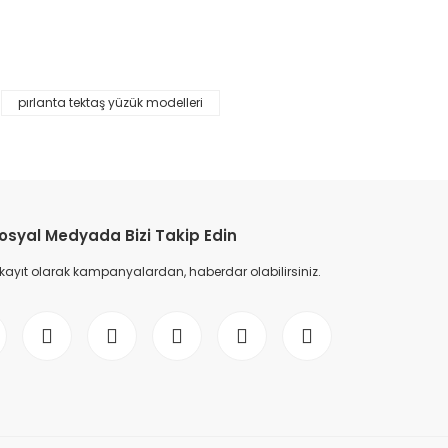
%45
%45
pırlanta tektaş yüzük modelleri
osyal Medyada Bizi Takip Edin
 kayıt olarak kampanyalardan, haberdar olabilirsiniz.
0,46 Karat Oval Pırlanta Yüzük F Renk
aş Yüzük F Renk
45.959,00 TL
83.562,00 TL
00 TL