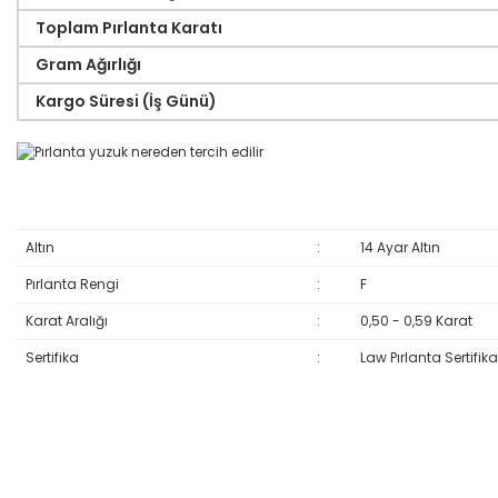
Toplam Pırlanta Karatı
Gram Ağırlığı
Kargo Süresi (İş Günü)
Altın
:
14 Ayar Altın
Pırlanta Rengi
:
F
Karat Aralığı
:
0,50 - 0,59 Karat
Sertifika
:
Law Pırlanta Sertifika
Bu ürünün fiyat bilgisi, resim, ürün açıklamalarında ve diğer konular
Görüş ve önerileriniz için teşekkür ederiz.