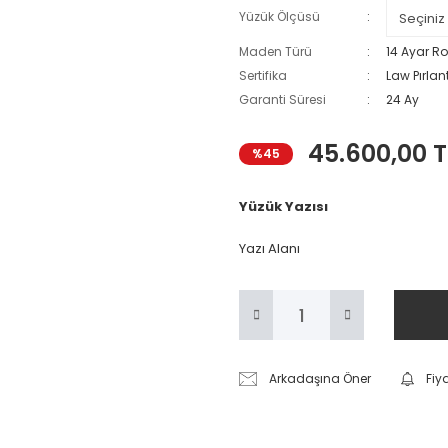
Yüzük Ölçüsü
Maden Türü
14 Ayar Ro
Sertifika
Law Pırlant
Garanti Süresi
24 Ay
45.600,00 T
%45
Yüzük Yazısı
Yazı Alanı
Arkadaşına Öner
Fiy