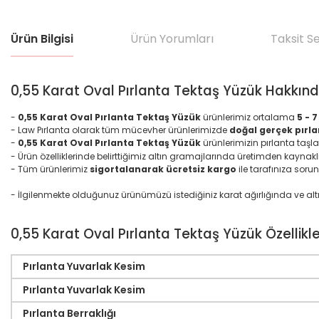
Ürün Bilgisi
Ürün Yorumları
Taksit S
0,55 Karat Oval Pırlanta Tektaş Yüzük Hakkın
-
0,55 Karat Oval Pırlanta Tektaş Yüzük
ürünlerimiz ortalama
5 - 
- Law Pırlanta olarak tüm mücevher ürünlerimizde
doğal gerçek pırla
-
0,55 Karat Oval Pırlanta Tektaş Yüzük
ürünlerimizin pırlanta taş
- Ürün özelliklerinde belirttiğimiz altın gramajlarında üretimden kaynakl
- Tüm ürünlerimiz
sigortalanarak ücretsiz kargo
ile tarafınıza sorun
- İlgilenmekte olduğunuz ürünümüzü istediğiniz karat ağırlığında ve altın ma
0,55 Karat Oval Pırlanta Tektaş Yüzük Özellikle
Pırlanta Yuvarlak Kesim
Pırlanta Yuvarlak Kesim
Pırlanta Berraklığı