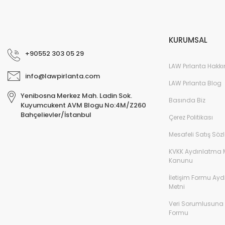
YENİ
%45
YENİ
KURUMSAL
+90552 303 05 29
LAW Pırlanta Hakk
info@lawpirlanta.com
LAW Pırlanta Blog
Yenibosna Merkez Mah. Ladin Sok.
Basında Biz
Kuyumcukent AVM Blogu No:4M/Z260
Bahçelievler/İstanbul
Çerez Politikası
Mesafeli Satış Söz
KVKK Aydınlatma 
Kanunu
0,30 Karat Pırlanta Oval Tektaş Yüzük D Renk
İletişim Formu Ay
Metni
30.000,00 TL
54.545,00 TL
Veri Sorumlusuna
0,30 Karat Pırl
Formu