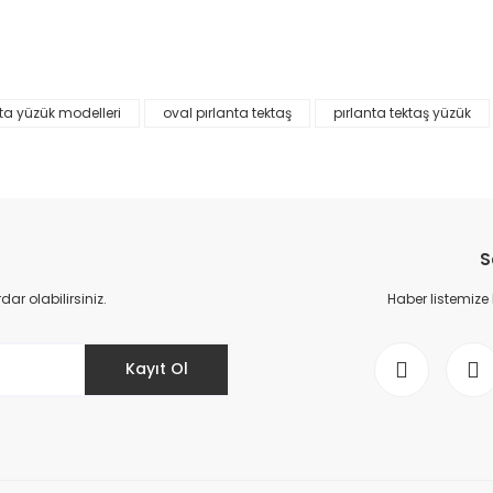
Bu ürüne ilk yorumu siz yapın!
%45
Yorum Yaz
nta yüzük modelleri
oval pırlanta tektaş
pırlanta tektaş yüzük
S
r olabilirsiniz.
Haber listemize
Gönder
Kayıt Ol
0,23 Karat Pırlanta Oval Tekt
ırlanta Tektaş Prenses Yüzük E Renk
24.750,00 TL
45.000,
00 TL
48.543,00 TL