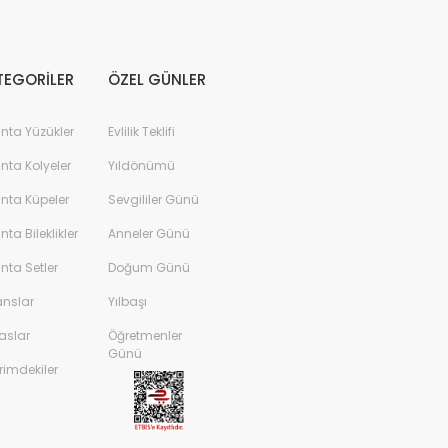
%45
TEGORİLER
ÖZEL GÜNLER
anta Yüzükler
Evlilik Teklifi
anta Kolyeler
Yıldönümü
anta Küpeler
Sevgililer Günü
anta Bileklikler
Anneler Günü
anta Setler
Doğum Günü
lanta Tektaş Yüzük
anslar
Yılbaşı
aslar
Öğretmenler
98.181,00 TL
Günü
rimdekiler