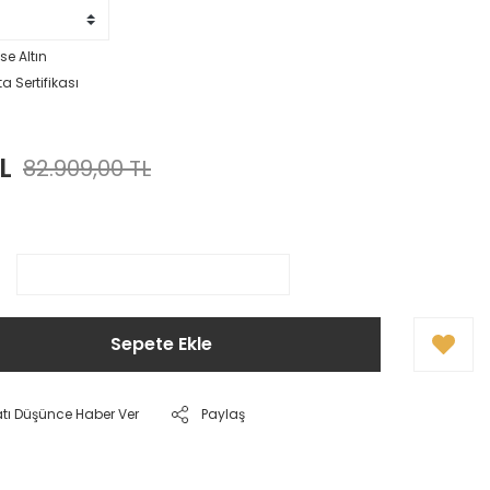
se Altın
a Sertifikası
L
82.909,00 TL
Sepete Ekle
atı Düşünce Haber Ver
Paylaş