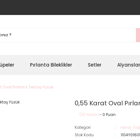
üpeler
Pırlanta Bileklikler
Setler
Alyansla
t Oval Pırlanta Tektaş Yüzük
0,55 Karat Oval Pırl
(0) Yorum
- 0 Puan
Kategori
Kenar Taşl
Stok Kodu
1104Y0160