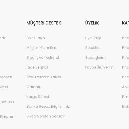
%45
YENİ
MÜŞTERİ DESTEK
ÜYELİK
KA
ında
Bize Ulaşın
Üye Girişi
Pırl
Müşteri Hizmetleri
Sepetim
Pırl
Sipariş ve Teslimat
Siparişlerim
Pırl
İade ve İptal
Favori Ürünlerim
Pırl
leşmesi
Özel Tasarım Talebi
Pırl
0,64 Karat Oval Pır
Metni
Garanti
Aly
54.000,00 TL
Kargo Süreci
Elm
dınlatma
Banka Hesap Bilgilerimiz
İndi
Sıkça Sorulan Sorular
 Başvuru
anta Oval Tektaş Yüzük F-SI 14K - IDL Sertifikalı