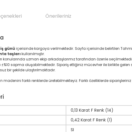
eçenekleri
Önerileriniz
da
7 iş günü
içerisinde kargoya verilmektedir. Sayfa içerisinde belirtilen Tah
nta taşları
kullanılmıştır.
ları konularında uzman ekip arkadaşlarımız tarafından özenle seçilmektedir
ı
%10 sapma oluşabilmektedir. Sipariş ettiğiniz mücevher ile birlikte gelen se
±
suz bir şekilde ulaştırılmaktadır.
denini farklı renklerde üretebilmekteyiz. Farklı özelliklerde siparişleriniz i
ri
0,13 Karat F Renk (14)
0,42 Karat F Renk (1)
SI