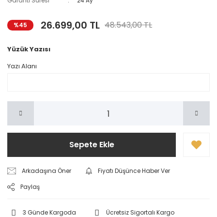
Garanti Süresi
24 Ay
26.699,00 TL
48.543,00 TL
%45
Yüzük Yazısı
Yazı Alanı
Sepete Ekle
Arkadaşına Öner
Fiyatı Düşünce Haber Ver
Paylaş
3 Günde Kargoda
Ücretsiz Sigortalı Kargo