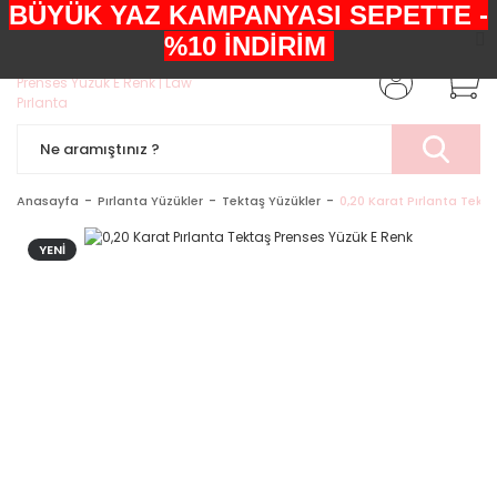
BÜYÜK YAZ KAMPANYASI SEPETTE -
+90552 303 05 29
%10 İNDİRİM
Anasayfa
Pırlanta Yüzükler
Tektaş Yüzükler
0,20 Karat Pırlanta Tekt
YENİ