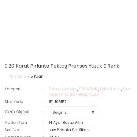
0,20 Karat Pırlanta Tektaş Prenses Yüzük E Renk
(1) Yorum
- 5 Puan
Kategori
Tektaş Yüzükler
,
FIRSATLAR
,
Evlilik Teklifi
,
Özel
Kesim Pırlanta Tektaş Yüzük
Stok Kodu
1111U06157
Yüzük Ölçüsü
Maden Türü
14 Ayar Beyaz Altın
Sertifika
Law Pırlanta Sertifikası