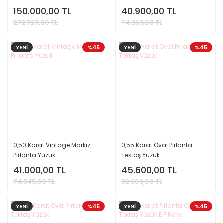
Uluslararası Sertifika
150.000,00 TL
40.900,00 TL
272.727,00 TL
74.363,00 TL
YENİ
%45
YENİ
%45
0,50 Karat Vintage Markiz
0,55 Karat Oval Pırlanta
Pırlanta Yüzük
Tektaş Yüzük
41.000,00 TL
45.600,00 TL
74.545,00 TL
82.909,00 TL
YENİ
%45
YENİ
%45