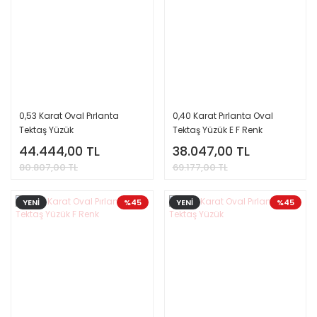
0,53 Karat Oval Pırlanta
0,40 Karat Pırlanta Oval
Tektaş Yüzük
Tektaş Yüzük E F Renk
44.444,00 TL
38.047,00 TL
80.807,00 TL
69.177,00 TL
YENİ
%45
YENİ
%45