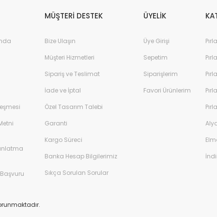
%45
YENİ
MÜŞTERİ DESTEK
ÜYELİK
KA
ında
Bize Ulaşın
Üye Girişi
Pırl
Müşteri Hizmetleri
Sepetim
Pırl
Sipariş ve Teslimat
Siparişlerim
Pırl
İade ve İptal
Favori Ürünlerim
Pırl
leşmesi
Özel Tasarım Talebi
Pırl
Metni
Garanti
Aly
Kargo Süreci
Elm
dınlatma
Banka Hesap Bilgilerimiz
İndi
Sıkça Sorulan Sorular
 Başvuru
0,32 Karat Tekt
 Karat Tektaş Pırlanta Yüzük F-SI 14K - IDL Sertifikalı
 korunmaktadır.
34.500,00
.627,00 TL
62.957,00 TL