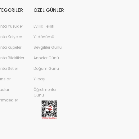
%45
TEGORİLER
ÖZEL GÜNLER
anta Yüzükler
Evlilik Teklifi
anta Kolyeler
Yıldönümü
anta Küpeler
Sevgililer Günü
anta Bileklikler
Anneler Günü
anta Setler
Doğum Günü
anslar
Yılbaşı
aslar
Öğretmenler
Günü
rimdekiler
aş Pırlanta Yüzük E-SI 14K - IDL Sertifikalı
 TL
62.727,00 TL