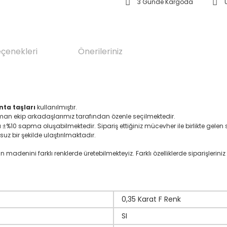
3 Günde Kargoda
eçenekleri
Önerileriniz
nta taşları
kullanılmıştır.
zman ekip arkadaşlarımız tarafından özenle seçilmektedir.
ı
%10 sapma oluşabilmektedir. Sipariş ettiğiniz mücevher ile birlikte gelen se
±
suz bir şekilde ulaştırılmaktadır.
denini farklı renklerde üretebilmekteyiz. Farklı özelliklerde siparişleriniz i
0,35 Karat F Renk
SI