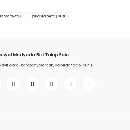
45
YENİ
%45
rlanta tektaş
pırlanta tektaş yüzük
osyal Medyada Bizi Takip Edin
 kayıt olarak kampanyalardan, haberdar olabilirsiniz.
 Renk
0,30 Karat Tektaş Pırlanta Yüzük F-SI 14K - IDL Sertifikalı
34.627,00 TL
62.957,00 TL