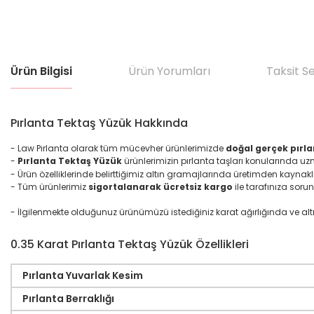
Ürün Bilgisi
Ürün Yorumları
Taksit S
Pırlanta Tektaş Yüzük Hakkında
- Law Pırlanta olarak tüm mücevher ürünlerimizde
doğal gerçek pırla
-
Pırlanta Tektaş Yüzük
ürünlerimizin pırlanta taşları konularında u
- Ürün özelliklerinde belirttiğimiz altın gramajlarında üretimden kaynakl
- Tüm ürünlerimiz
sigortalanarak ücretsiz kargo
ile tarafınıza sorun
- İlgilenmekte olduğunuz ürünümüzü istediğiniz karat ağırlığında ve altın ma
0.35 Karat Pırlanta Tektaş Yüzük Özellikleri
Pırlanta Yuvarlak Kesim
Pırlanta Berraklığı