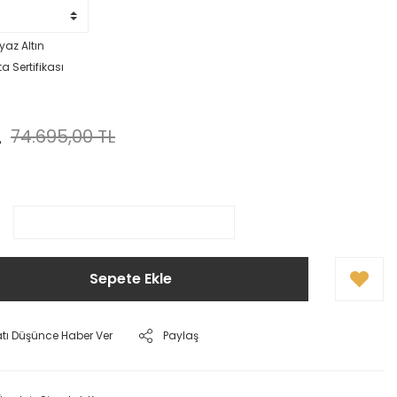
yaz Altın
a Sertifikası
L
74.695,00 TL
Sepete Ekle
atı Düşünce Haber Ver
Paylaş