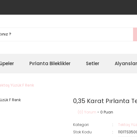
üpeler
Pırlanta Bileklikler
Setler
Alyansla
Tektaş Yüzük F Renk
0,35 Karat Pırlanta T
(0) Yorum
- 0 Puan
Kategori
Tektaş Yüz
Stok Kodu
1101TS350