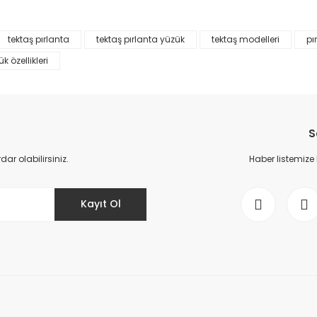
%45
%
Yorum Yaz
tektaş pırlanta
tektaş pırlanta yüzük
tektaş modelleri
pı
k özellikleri
S
r olabilirsiniz.
Haber listemize
Gönder
0,30 Karat Tektaş Pırlanta Yüzük E
Kayıt Ol
23.000,00 TL
41.818,00 TL
Kenar Taşlı Tektaş Yüzük F Renk
51.914,00 TL