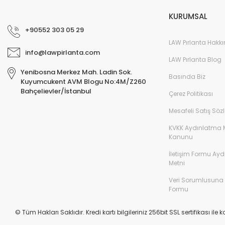
%45
KURUMSAL
+90552 303 05 29
LAW Pırlanta Hakk
info@lawpirlanta.com
LAW Pırlanta Blog
Yenibosna Merkez Mah. Ladin Sok.
Basında Biz
Kuyumcukent AVM Blogu No:4M/Z260
Bahçelievler/İstanbul
Çerez Politikası
Mesafeli Satış Söz
KVKK Aydınlatma 
Kanunu
İletişim Formu Ay
Metni
Veri Sorumlusuna
Formu
0,30 Karat Tektaş Pırlanta Yüzük F-SI 14K - IDL Sertifikalı
0,30
© Tüm Hakları Saklıdır. Kredi kartı bilgileriniz 256bit SSL sertifikası ile
36.272,00 TL
34
65.949,00 TL