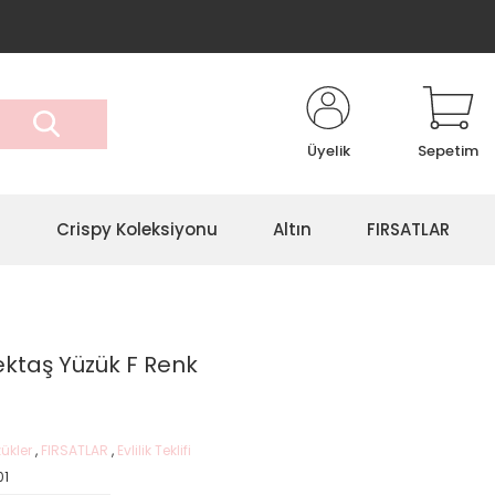
Üyelik
Sepetim
r
Crispy Koleksiyonu
Altın
FIRSATLAR
ektaş Yüzük F Renk
ükler
,
FIRSATLAR
,
Evlilik Teklifi
01