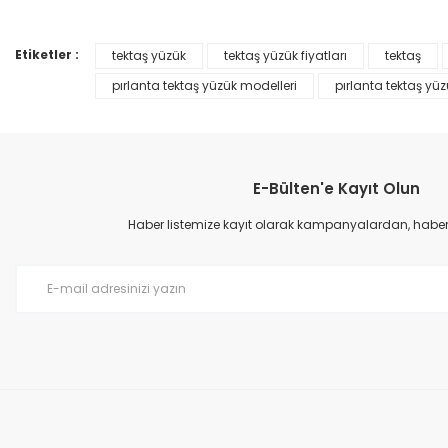
%45
Ürün açıklamasında eksik bilgiler bulunuyor.
Ürün bilgilerinde hatalar bulunuyor.
Etiketler :
tektaş yüzük
tektaş yüzük fiyatları
tektaş
Ürün fiyatı diğer sitelerden daha pahalı.
pırlanta tektaş yüzük modelleri
pırlanta tektaş yüzü
Bu ürüne benzer farklı alternatifler olmalı.
E-Bülten'e Kayıt Olun
Haber listemize kayıt olarak kampanyalardan, haberda
0,32 Karat Pırlanta Tektaş Yüzük F Renk
34.717,00 TL
63.122,00 TL
0,32 Karat Pırlanta 
28.553,00 TL