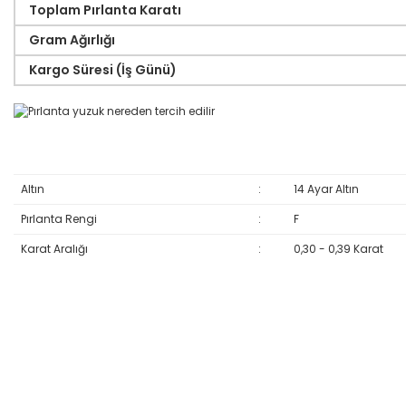
Toplam Pırlanta Karatı
Gram Ağırlığı
Kargo Süresi (İş Günü)
Altın
:
14 Ayar Altın
Pırlanta Rengi
:
F
Karat Aralığı
:
0,30 - 0,39 Karat
Bu ürünün fiyat bilgisi, resim, ürün açıklamalarında ve diğer konular
Görüş ve önerileriniz için teşekkür ederiz.
Ürün resmi kalitesiz, bozuk veya görüntülenemiyor.