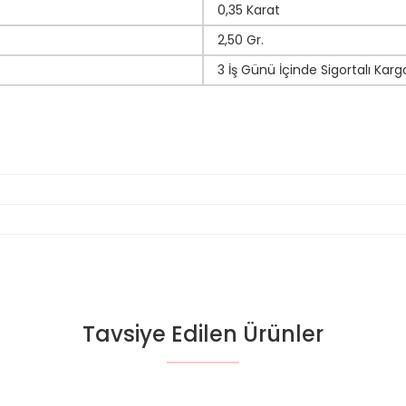
0,35 Karat
2,50 Gr.
3 İş Günü İçinde Sigortalı Karg
Tavsiye Edilen Ürünler
da yetersiz gördüğünüz noktaları öneri formunu kullanarak tarafımıza il
Bu ürüne ilk yorumu siz yapın!