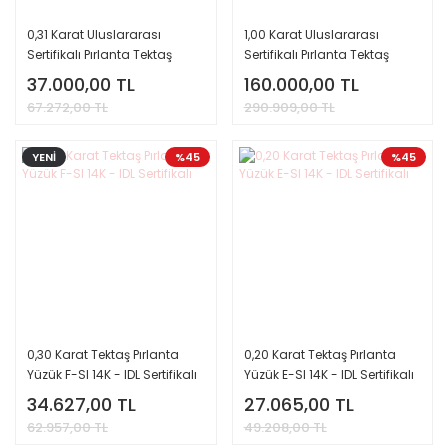
0,31 Karat Uluslararası
1,00 Karat Uluslararası
Sertifikalı Pırlanta Tektaş
Sertifikalı Pırlanta Tektaş
Yüzük D Renk
Yüzük D Renk
37.000,00 TL
160.000,00 TL
67.272,00 TL
290.909,00 TL
YENİ
%45
%45
0,30 Karat Tektaş Pırlanta
0,20 Karat Tektaş Pırlanta
Yüzük F-SI 14K - IDL Sertifikalı
Yüzük E-SI 14K - IDL Sertifikalı
34.627,00 TL
27.065,00 TL
62.957,00 TL
49.208,00 TL