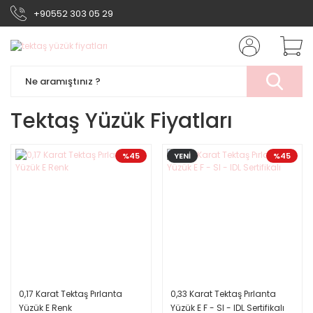
+90552 303 05 29
Tektaş Yüzük Fiyatları
%45
YENİ
%45
0,17 Karat Tektaş Pırlanta
0,33 Karat Tektaş Pırlanta
Yüzük E Renk
Yüzük E F - SI - IDL Sertifikalı