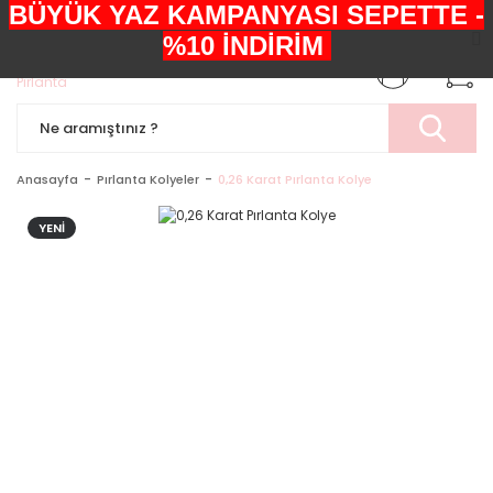
BÜYÜK YAZ KAMPANYASI SEPETTE -
+90552 303 05 29
%10 İNDİRİM
Anasayfa
Pırlanta Kolyeler
0,26 Karat Pırlanta Kolye
YENİ