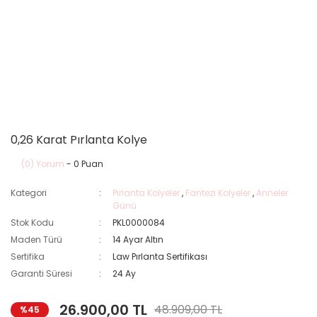
0,26 Karat Pırlanta Kolye
(0) Yorum
- 0 Puan
Kategori
Pırlanta Kolyeler
,
Fantezi Kolyeler
,
Anneler
Günü
Stok Kodu
PKL0000084
Maden Türü
14 Ayar Altın
Sertifika
Law Pırlanta Sertifikası
Garanti Süresi
24 Ay
26.900,00 TL
48.909,00 TL
%45