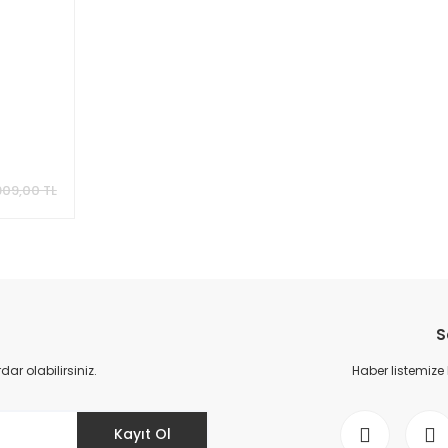
909,00 TL
S
r olabilirsiniz.
Haber listemize
Kayıt Ol