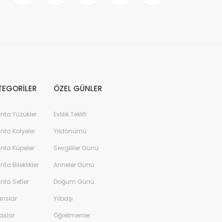
TEGORİLER
ÖZEL GÜNLER
anta Yüzükler
Evlilik Teklifi
anta Kolyeler
Yıldönümü
anta Küpeler
Sevgililer Günü
anta Bileklikler
Anneler Günü
anta Setler
Doğum Günü
anslar
Yılbaşı
aslar
Öğretmenler