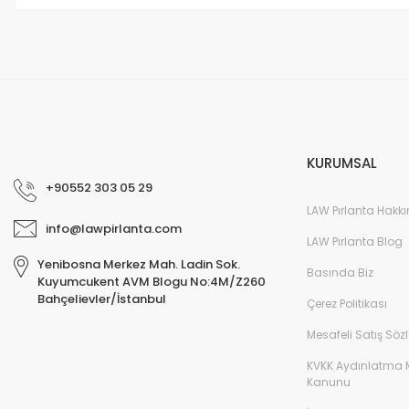
KURUMSAL
+90552 303 05 29
LAW Pırlanta Hakk
info@lawpirlanta.com
LAW Pırlanta Blog
Yenibosna Merkez Mah. Ladin Sok.
Basında Biz
Kuyumcukent AVM Blogu No:4M/Z260
Bahçelievler/İstanbul
Çerez Politikası
Mesafeli Satış Söz
KVKK Aydınlatma 
Kanunu