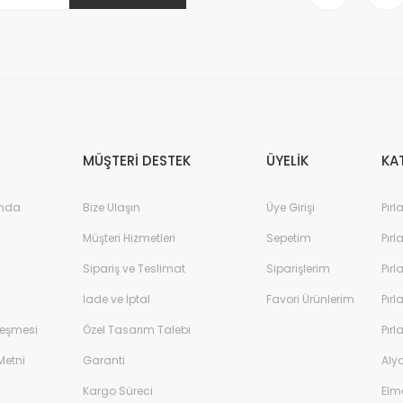
MÜŞTERİ DESTEK
ÜYELİK
KA
ında
Bize Ulaşın
Üye Girişi
Pırl
Müşteri Hizmetleri
Sepetim
Pırl
Sipariş ve Teslimat
Siparişlerim
Pırl
İade ve İptal
Favori Ürünlerim
Pırl
leşmesi
Özel Tasarım Talebi
Pırl
Metni
Garanti
Aly
Kargo Süreci
Elm