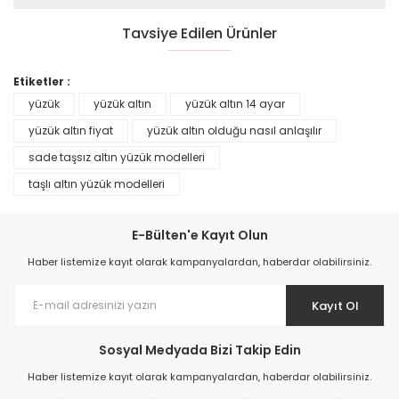
Tavsiye Edilen Ürünler
YENİ
%30
YENİ
%30
Etiketler :
yüzük
yüzük altın
yüzük altın 14 ayar
yüzük altın fiyat
yüzük altın olduğu nasıl anlaşılır
sade taşsız altın yüzük modelleri
Altın Kalpli Yüzük
taşlı altın yüzük modelleri
9.312,00 TL
E-Bülten'e Kayıt Olun
Altın Mineli Kirpik Göz Yüzük
13.302,00 TL
Haber listemize kayıt olarak kampanyalardan, haberdar olabilirsiniz.
9.586,00 TL
13.694,00 TL
Kayıt Ol
YENİ
%30
YENİ
%30
Sosyal Medyada Bizi Takip Edin
Haber listemize kayıt olarak kampanyalardan, haberdar olabilirsiniz.