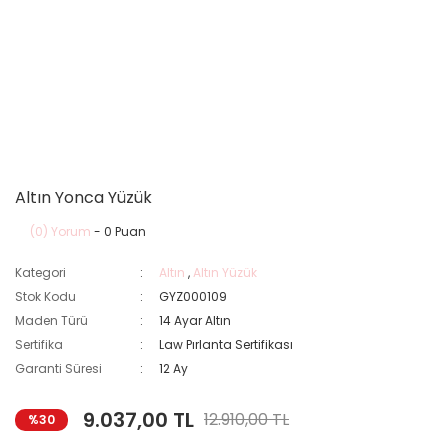
Altın Yonca Yüzük
(0) Yorum
- 0 Puan
Kategori
Altın
,
Altın Yüzük
Stok Kodu
GYZ000109
Maden Türü
14 Ayar Altın
Sertifika
Law Pırlanta Sertifikası
Garanti Süresi
12 Ay
9.037,00 TL
12.910,00 TL
%30