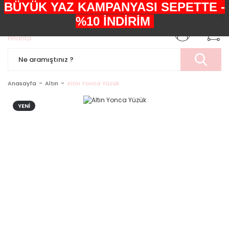
BÜYÜK YAZ KAMPANYASI SEPETTE -
+90552 303 05 29
%10 İNDİRİM
Anasayfa
Altın
Altın Yonca Yüzük
YENİ