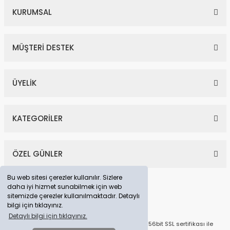
KURUMSAL
MÜŞTERİ DESTEK
0,10 Karat Baget Pırlanta Yüzük
ÜYELİK
16.246,00 TL
29.538,00 TL
KATEGORİLER
YENİ
%45
ÖZEL GÜNLER
Bu web sitesi çerezler kullanılır. Sizlere
daha iyi hizmet sunabilmek için web
sitemizde çerezler kullanılmaktadır. Detaylı
bilgi için tıklayınız.
Detaylı bilgi için tıklayınız.
© Tüm Hakları Saklıdır. Kredi kartı bilgileriniz 256bit SSL sertifikası ile