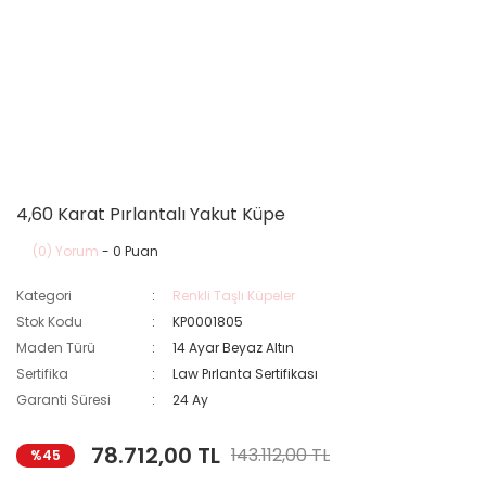
4,60 Karat Pırlantalı Yakut Küpe
(0) Yorum
- 0 Puan
Kategori
Renkli Taşlı Küpeler
Stok Kodu
KP0001805
Maden Türü
14 Ayar Beyaz Altın
Sertifika
Law Pırlanta Sertifikası
Garanti Süresi
24 Ay
78.712,00 TL
143.112,00 TL
%45