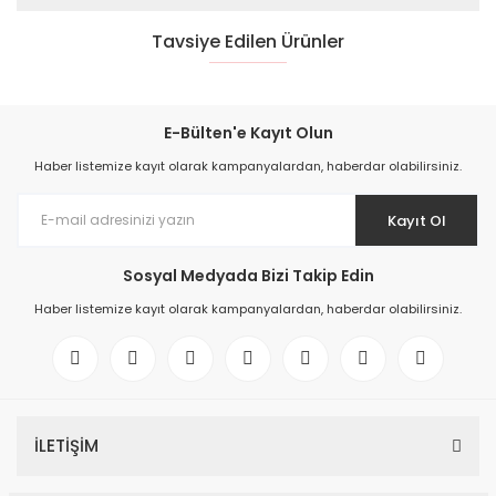
Tavsiye Edilen Ürünler
YENİ
%45
E-Bülten'e Kayıt Olun
Haber listemize kayıt olarak kampanyalardan, haberdar olabilirsiniz.
Kayıt Ol
Sosyal Medyada Bizi Takip Edin
2,01 Karat Pırlantalı Safir Küpe
Haber listemize kayıt olarak kampanyalardan, haberdar olabilirsiniz.
36.500,00 TL
66.363,00 TL
YENİ
%45
İLETİŞİM