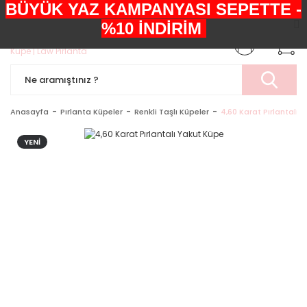
BÜYÜK YAZ KAMPANYASI SEPETTE -
+90552 303 05 29
%10 İNDİRİM
Anasayfa
Pırlanta Küpeler
Renkli Taşlı Küpeler
4,60 Karat Pırlantalı 
YENİ