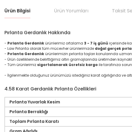
Ürün Bilgisi
Ürün Yorumları
Taksit S
Pırlanta Gerdanlık Hakkında
-
Pırlanta Gerdanlık
ürünlerimiz ortalama
3 - 7 iş günü
içerisinde ka
- Law Pırlanta olarak tüm mücevher ürünlerimizde
doğal gerçek pırla
-
Pırlanta Gerdanlık
ürünlerimizin pırlanta taşları konularında uzman
- Ürün özelliklerinde belirttiğimiz altın gramajlarında üretimden kaynakl
- Tüm ürünlerimiz
sigortalanarak ücretsiz kargo
ile tarafınıza sorun
- İlgilenmekte olduğunuz ürünümüzü istediğiniz karat ağırlığında ve altın ma
4.58 Karat Gerdanlık Pırlanta Özellikleri
Pırlanta Yuvarlak Kesim
Pırlanta Berraklığı
Toplam Pırlanta Karatı
Gram Ağırlığı