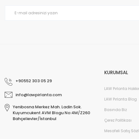
Ürün bilgilerinde hatalar bulunuyor.
Ürün fiyatı diğer sitelerden daha pahalı.
Bu ürüne benzer farklı alternatifler olmalı.
KURUMSAL
+90552 303 05 29
LAW Pırlanta Hakk
info@lawpirlanta.com
LAW Pırlanta Blog
Yenibosna Merkez Mah. Ladin Sok.
Basında Biz
Kuyumcukent AVM Blogu No:4M/Z260
Bahçelievler/İstanbul
Çerez Politikası
Mesafeli Satış Söz