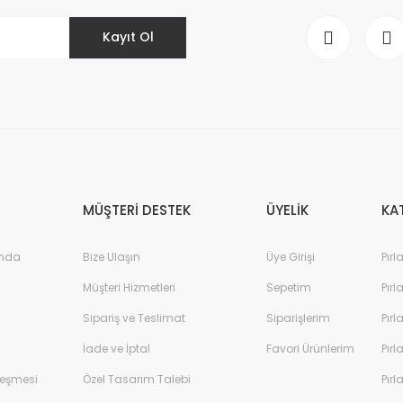
Kayıt Ol
Gönder
MÜŞTERİ DESTEK
ÜYELİK
KA
ında
Bize Ulaşın
Üye Girişi
Pırl
Müşteri Hizmetleri
Sepetim
Pırl
Sipariş ve Teslimat
Siparişlerim
Pırl
İade ve İptal
Favori Ürünlerim
Pırl
leşmesi
Özel Tasarım Talebi
Pırl