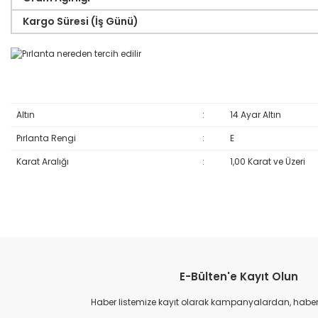
Kargo Süresi (İş Günü)
Altın
:
14 Ayar Altın
Pırlanta Rengi
:
E
Karat Aralığı
:
1,00 Karat ve Üzeri
Bu ürünün fiyat bilgisi, resim, ürün açıklamalarında ve diğer konular
Görüş ve önerileriniz için teşekkür ederiz.
E-Bülten'e Kayıt Olun
Ürün resmi kalitesiz, bozuk veya görüntülenemiyor.
Ürün açıklamasında eksik bilgiler bulunuyor.
Haber listemize kayıt olarak kampanyalardan, haberda