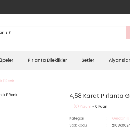
üpeler
Pırlanta Bileklikler
Setler
Alyansla
ık E Renk
4,58 Karat Pırlanta 
(0) Yorum
- 0 Puan
Kategori
Gerdanlık
Stok Kodu
2108K002