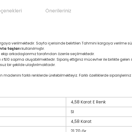
eçenekleri
Önerileriniz
rgoya verilmektedir. Sayfa içerisinde belirtilen Tahmini kargoya verilme sü
nta taşları
kullanılmıştır.
 ekip arkadaşlarımız tarafından özenle seçilmektedir.
ı
%10 sapma oluşabilmektedir. Sipariş ettiğiniz mücevher ile birlikte gelen se
±
suz bir şekilde ulaştırılmaktadır.
denini farklı renklerde üretebilmekteyiz. Farklı özelliklerde siparişleriniz i
4,58 Karat E Renk
SI
4,58 Karat
21,70 Gr.