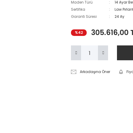
Maden Türü
14 Ayar Be
Sertifika
Law Pırlant
Garanti Süresi
24 Ay
305.616,00 
%42
Arkadaşına Öner
Fiy