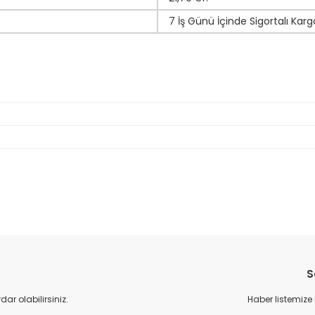
7 İş Günü İçinde Sigortalı Karg
da yetersiz gördüğünüz noktaları öneri formunu kullanarak tarafımıza il
Bu ürüne ilk yorumu siz yapın!
S
Yorum Yaz
r olabilirsiniz.
Haber listemize