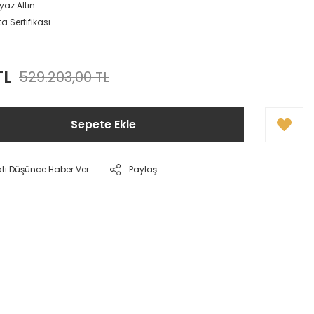
yaz Altın
a Sertifikası
TL
529.203,00 TL
Sepete Ekle
atı Düşünce Haber Ver
Paylaş