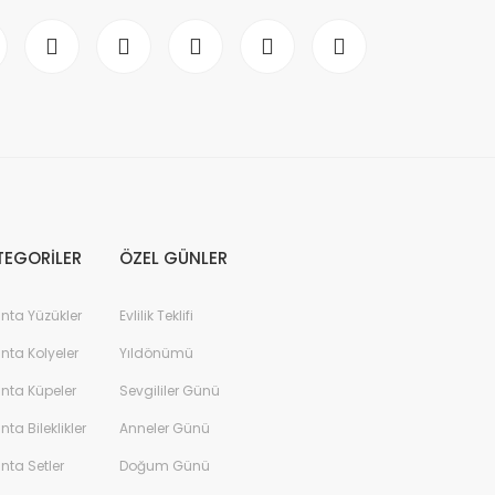
TEGORİLER
ÖZEL GÜNLER
anta Yüzükler
Evlilik Teklifi
anta Kolyeler
Yıldönümü
anta Küpeler
Sevgililer Günü
anta Bileklikler
Anneler Günü
anta Setler
Doğum Günü