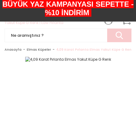
BÜYÜK YAZ KAMPANYASI SEPETTE -
+90552 303 05 29
%10 İNDİRİM
Anasayfa
Elmas Küpeler
4,09 Karat Pırlanta Elmas Yakut Küpe G Renk