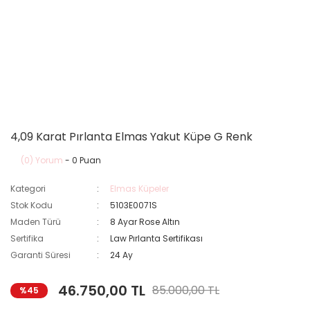
4,09 Karat Pırlanta Elmas Yakut Küpe G Renk
(0) Yorum
- 0 Puan
Kategori
Elmas Küpeler
Stok Kodu
5103E0071S
Maden Türü
8 Ayar Rose Altın
Sertifika
Law Pırlanta Sertifikası
Garanti Süresi
24 Ay
46.750,00 TL
85.000,00 TL
%45