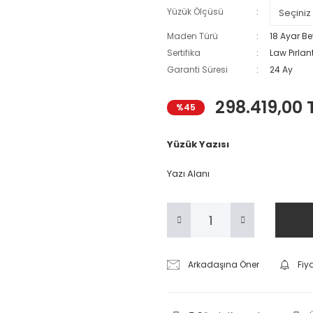
Yüzük Ölçüsü
Maden Türü
18 Ayar Be
Sertifika
Law Pırlant
Garanti Süresi
24 Ay
298.419,00 
%45
Yüzük Yazısı
Yazı Alanı
Arkadaşına Öner
Fiy