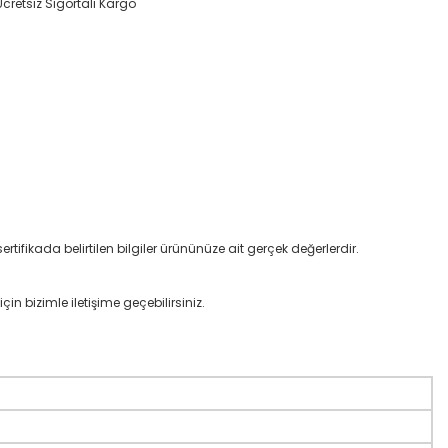
Ücretsiz Sigortalı Kargo
rtifikada belirtilen bilgiler ürününüze ait gerçek değerlerdir.
çin bizimle iletişime geçebilirsiniz.