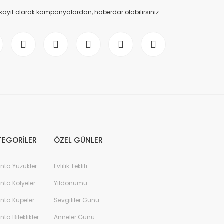
 kayıt olarak kampanyalardan, haberdar olabilirsiniz.
TEGORİLER
ÖZEL GÜNLER
anta Yüzükler
Evlilik Teklifi
anta Kolyeler
Yıldönümü
anta Küpeler
Sevgililer Günü
anta Bileklikler
Anneler Günü