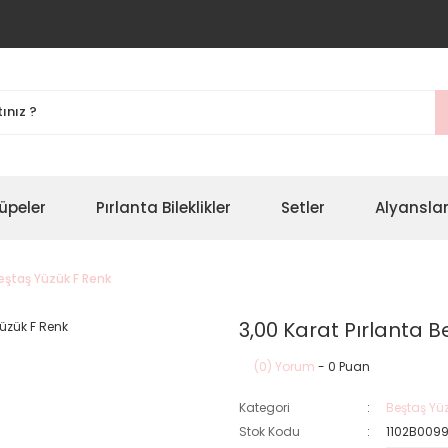
üpeler
Pırlanta Bileklikler
Setler
Alyansla
Beştaş Yüzük F Renk
3,00 Karat Pırlanta B
(0) Yorum
- 0 Puan
Kategori
Beştaş Yüz
Stok Kodu
1102B009