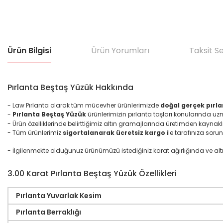
Ürün Bilgisi
Ürün Yorumları
Taksit S
Pırlanta Beştaş Yüzük Hakkında
- Law Pırlanta olarak tüm mücevher ürünlerimizde
doğal gerçek pırla
-
Pırlanta Beştaş Yüzük
ürünlerimizin pırlanta taşları konularında u
- Ürün özelliklerinde belirttiğimiz altın gramajlarında üretimden kaynakl
- Tüm ürünlerimiz
sigortalanarak ücretsiz kargo
ile tarafınıza sorun
- İlgilenmekte olduğunuz ürünümüzü istediğiniz karat ağırlığında ve altın ma
3.00 Karat Pırlanta Beştaş Yüzük Özellikleri
Pırlanta Yuvarlak Kesim
Pırlanta Berraklığı