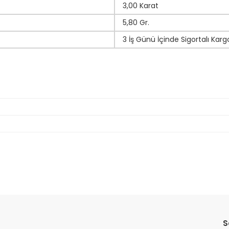
3,00 Karat
5,80 Gr.
3 İş Günü İçinde Sigortalı Karg
da yetersiz gördüğünüz noktaları öneri formunu kullanarak tarafımıza il
Bu ürüne ilk yorumu siz yapın!
S