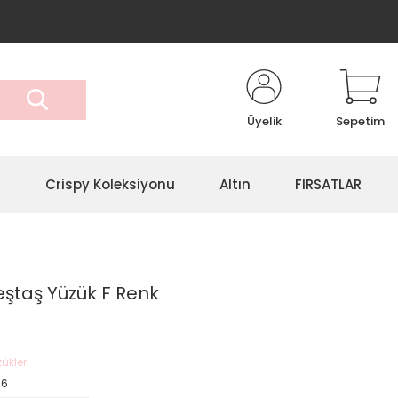
Üyelik
Sepetim
r
Crispy Koleksiyonu
Altın
FIRSATLAR
eştaş Yüzük F Renk
ükler
96