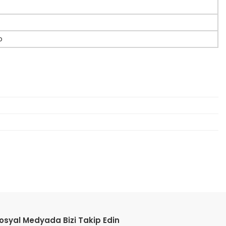
o
etebilirsiniz.
osyal Medyada Bizi Takip Edin