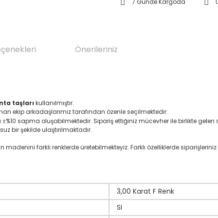
7 Günde Kargoda
eçenekleri
Önerileriniz
nta taşları
kullanılmıştır.
zman ekip arkadaşlarımız tarafından özenle seçilmektedir.
ı
%10 sapma oluşabilmektedir. Sipariş ettiğiniz mücevher ile birlikte gelen se
±
suz bir şekilde ulaştırılmaktadır.
denini farklı renklerde üretebilmekteyiz. Farklı özelliklerde siparişleriniz i
3,00 Karat F Renk
SI