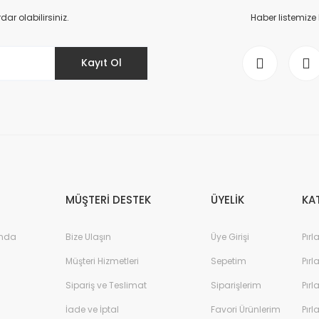
Yorum Yaz
r olabilirsiniz.
Haber listemize
Kayıt Ol
Gönder
MÜŞTERİ DESTEK
ÜYELİK
KA
ında
Bize Ulaşın
Üye Girişi
Pırl
Müşteri Hizmetleri
Sepetim
Pırl
Sipariş ve Teslimat
Siparişlerim
Pırl
İade ve İptal
Favori Ürünlerim
Pırl