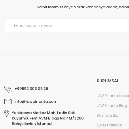
Ürün açıklamasında eksik bilgiler bulunuyor.
Haber listemize kayıt olarak kampanyalardan, haberda
Ürün bilgilerinde hatalar bulunuyor.
Ürün fiyatı diğer sitelerden daha pahalı.
Bu ürüne benzer farklı alternatifler olmalı.
KURUMSAL
+90552 303 05 29
LAW Pırlanta Hakk
info@lawpirlanta.com
LAW Pırlanta Blog
Yenibosna Merkez Mah. Ladin Sok.
Basında Biz
Kuyumcukent AVM Blogu No:4M/Z260
Bahçelievler/İstanbul
Çerez Politikası