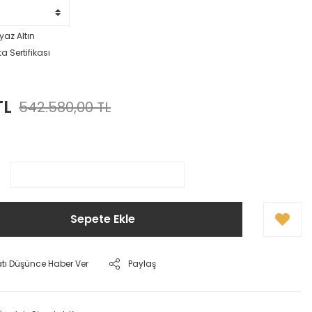
yaz Altın
a Sertifikası
TL
542.580,00 TL
Sepete Ekle
atı Düşünce Haber Ver
Paylaş