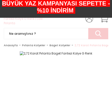
BÜYÜK YAZ KAMPANYASI SEPETTE -
+90552 303 05 29
%10 İNDİRİM
Anasayfa
Pırlanta Kolyeler
Baget Kolyeler
2,72 Karat Pırlanta Baget 