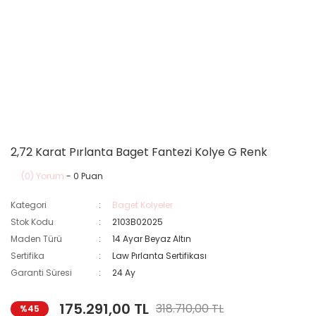
2,72 Karat Pırlanta Baget Fantezi Kolye G Renk
(0) Yorum
- 0 Puan
Kategori
Baget Kolyeler
Stok Kodu
2103B02025
Maden Türü
14 Ayar Beyaz Altın
Sertifika
Law Pırlanta Sertifikası
Garanti Süresi
24 Ay
175.291,00 TL
318.710,00 TL
%45