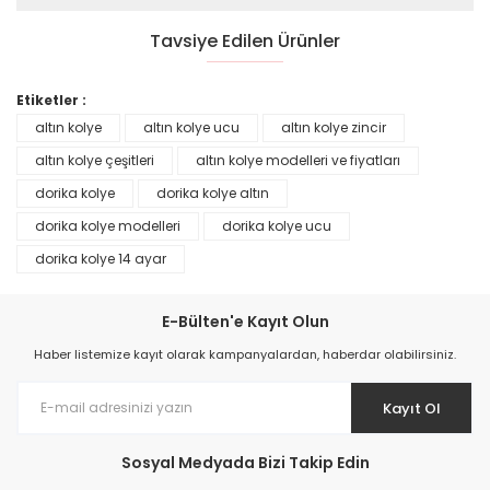
Tavsiye Edilen Ürünler
YENİ
%30
YENİ
%30
Etiketler :
altın kolye
altın kolye ucu
altın kolye zincir
altın kolye çeşitleri
altın kolye modelleri ve fiyatları
dorika kolye
dorika kolye altın
dorika kolye modelleri
dorika kolye ucu
Altın Kalpli Bileklik
Altın Kalpli Bileklik
dorika kolye 14 ayar
33.867,00 TL
25.224,00 TL
48.381,00 TL
36.035,00 TL
E-Bülten'e Kayıt Olun
YENİ
%30
YENİ
%30
Haber listemize kayıt olarak kampanyalardan, haberdar olabilirsiniz.
Kayıt Ol
Sosyal Medyada Bizi Takip Edin