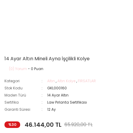
14 Ayar Altın Mineli Ayna İşçilikli Kolye
(0) Yorum
- 0 Puan
Kategori
Altın
,
Altın Kolye
,
FIRSATLAR
Stok Kodu
GKL000160
Maden Türü
14 Ayar Altın
Sertifika
Law Pırlanta Sertifikası
Garanti Süresi
12 Ay
46.144,00 TL
65.920,00 TL
%30