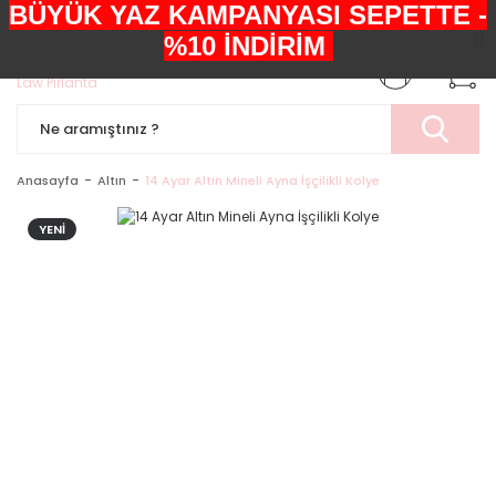
BÜYÜK YAZ KAMPANYASI SEPETTE -
+90552 303 05 29
%10 İNDİRİM
Anasayfa
Altın
14 Ayar Altın Mineli Ayna İşçilikli Kolye
YENİ