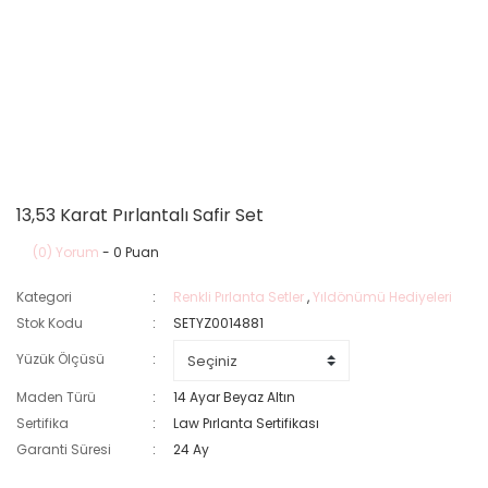
13,53 Karat Pırlantalı Safir Set
(0) Yorum
- 0 Puan
Kategori
Renkli Pırlanta Setler
,
Yıldönümü Hediyeleri
Stok Kodu
SETYZ0014881
Yüzük Ölçüsü
Maden Türü
14 Ayar Beyaz Altın
Sertifika
Law Pırlanta Sertifikası
Garanti Süresi
24 Ay