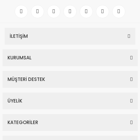
6,50 Karat Pırlantalı Safir Yüzük E F Renk
95.000,00 TL
İLETİŞİM
172.727,00 TL
YENİ
%45
KURUMSAL
MÜŞTERİ DESTEK
ÜYELİK
3,79 Karat Pırlantalı Safir Kolye
KATEGORİLER
99.000,00 TL
180.000,00 TL