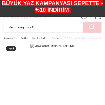
BÜYÜK YAZ KAMPANYASI SEPETTE -
+90552 303 05 29
%10 İNDİRİM
Anasayfa
Setler
Renkli Pırlanta Setler
13,53 Karat Pırlantalı Safir Set
YENİ