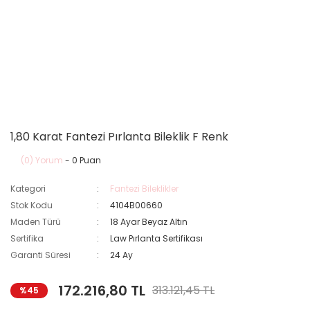
1,80 Karat Fantezi Pırlanta Bileklik F Renk
(0) Yorum
- 0 Puan
Kategori
Fantezi Bileklikler
Stok Kodu
4104B00660
Maden Türü
18 Ayar Beyaz Altın
Sertifika
Law Pırlanta Sertifikası
Garanti Süresi
24 Ay
172.216,80 TL
313.121,45 TL
%45