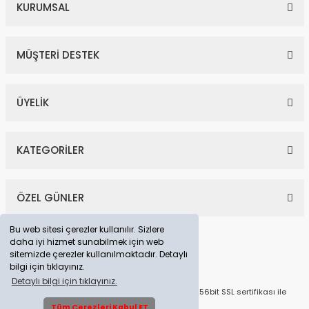
KURUMSAL
MÜŞTERİ DESTEK
ÜYELİK
KATEGORİLER
ÖZEL GÜNLER
Bu web sitesi çerezler kullanılır. Sizlere
daha iyi hizmet sunabilmek için web
sitemizde çerezler kullanılmaktadır. Detaylı
bilgi için tıklayınız.
Detaylı bilgi için tıklayınız.
© Tüm Hakları Saklıdır. Kredi kartı bilgileriniz 256bit SSL sertifikası ile
korunmaktadır.
Tüm Çerezleri Kabul ET