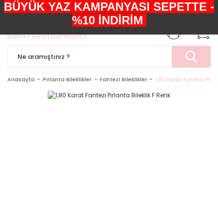
BÜYÜK YAZ KAMPANYASI SEPETTE -
+90552 303 05 29
%10 İNDİRİM
Anasayfa
Pırlanta Bileklikler
Fantezi Bileklikler
1,80 Karat Fantezi Pırla