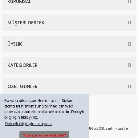
KURUMSAL
MÜŞTERİ DESTEK
ÜYELİK
KATEGORİLER
ÖZEL GÜNLER
Bu web sitesi çerezler kullanılır. Sizlere
daha iyi hizmet sunabilmek için web
sitemizde çerezler kullanılmaktadır. Detaylı
bilgi için tıklayınız.
Detaylı bilgi için tıklayınız.
© Tüm Hakları Saklıdır. Kredi kartı bilgileriniz 256bit SSL sertifikası ile
korunmaktadır.
Tüm Çerezleri Kabul ET
Whatsapp Destek Hattı