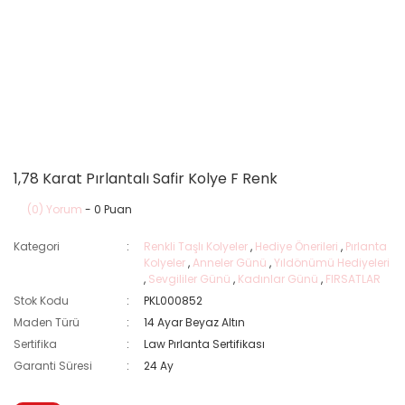
1,78 Karat Pırlantalı Safir Kolye F Renk
(0) Yorum
- 0 Puan
Kategori
Renkli Taşlı Kolyeler
,
Hediye Önerileri
,
Pırlanta
Kolyeler
,
Anneler Günü
,
Yıldönümü Hediyeleri
,
Sevgililer Günü
,
Kadınlar Günü
,
FIRSATLAR
Stok Kodu
PKL000852
Maden Türü
14 Ayar Beyaz Altın
Sertifika
Law Pırlanta Sertifikası
Garanti Süresi
24 Ay