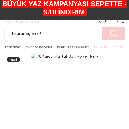
BÜYÜK YAZ KAMPANYASI SEPETTE -
+90552 303 05 29
%10 İNDİRİM
Anasayfa
Pırlanta Kolyeler
Renkli Taşlı Kolyeler
1,78 Karat Pırlantalı S
YENİ