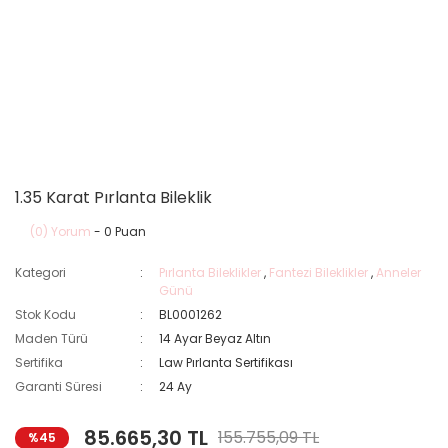
1.35 Karat Pırlanta Bileklik
(0) Yorum
- 0 Puan
Kategori
Pırlanta Bileklikler
,
Fantezi Bileklikler
,
Anneler
Günü
Stok Kodu
BL0001262
Maden Türü
14 Ayar Beyaz Altın
Sertifika
Law Pırlanta Sertifikası
Garanti Süresi
24 Ay
85.665,30 TL
155.755,09 TL
%45