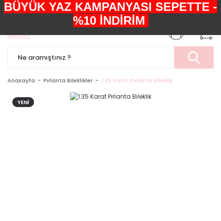
BÜYÜK YAZ KAMPANYASI SEPETTE -
+90552 303 05 29
%10 İNDİRİM
Anasayfa
Pırlanta Bileklikler
1.35 Karat Pırlanta Bileklik
YENİ