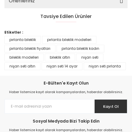
Önerileriniz
Tavsiye Edilen Ürünler
YENİ
%45
Etiketler :
pırlanta bileklik
pırlanta bileklik modelleri
pırlanta bileklik fiyatları
pırlanta bileklik kadın
bileklik modelleri
bileklik altın
nişan seti
nişan seti altın
nişan seti 14 ayar
nişan seti pırlanta
E-Bülten'e Kayıt Olun
Haber listemize kayıt olarak kampanyalardan, haberdar olabilirsiniz.
0,44 Karat Pırlanta Tamtur Yüzük E Renk
Kayıt Ol
17.881,00 TL
Sosyal Medyada Bizi Takip Edin
32.511,00 TL
Haber listemize kayıt olarak kampanyalardan, haberdar olabilirsiniz.