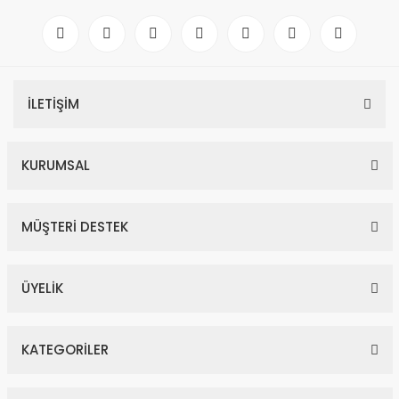
%45
İLETİŞİM
KURUMSAL
1,03 Karat Pırlanta Fantezi Küpe
MÜŞTERİ DESTEK
57.593,00 TL
104.715,00 TL
ÜYELİK
%42
KATEGORİLER