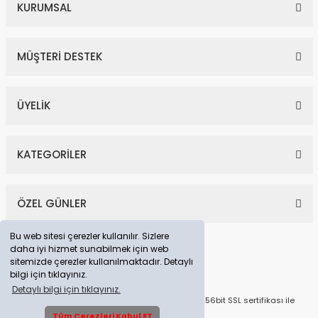
KURUMSAL
MÜŞTERİ DESTEK
ÜYELİK
KATEGORİLER
ÖZEL GÜNLER
Bu web sitesi çerezler kullanılır. Sizlere
daha iyi hizmet sunabilmek için web
sitemizde çerezler kullanılmaktadır. Detaylı
bilgi için tıklayınız.
Detaylı bilgi için tıklayınız.
© Tüm Hakları Saklıdır. Kredi kartı bilgileriniz 256bit SSL sertifikası ile
korunmaktadır.
Tüm Çerezleri Kabul ET