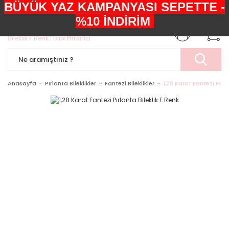
BÜYÜK YAZ KAMPANYASI SEPETTE -
+90552 303 05 29
%10 İNDİRİM
Anasayfa
Pırlanta Bileklikler
Fantezi Bileklikler
1,28 Karat Fantezi Pırla