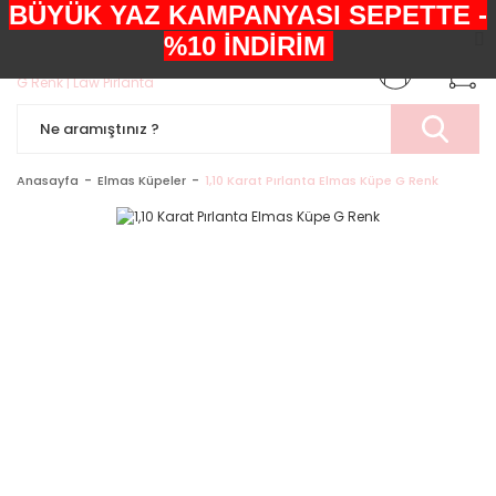
BÜYÜK YAZ KAMPANYASI SEPETTE -
+90552 303 05 29
%10 İNDİRİM
Anasayfa
Elmas Küpeler
1,10 Karat Pırlanta Elmas Küpe G Renk