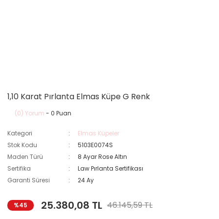
1,10 Karat Pırlanta Elmas Küpe G Renk
(0) Yorum
- 0 Puan
Kategori
Elmas Küpeler
Stok Kodu
5103E0074S
Maden Türü
8 Ayar Rose Altın
Sertifika
Law Pırlanta Sertifikası
Garanti Süresi
24 Ay
25.380,08 TL
46.145,59 TL
%45