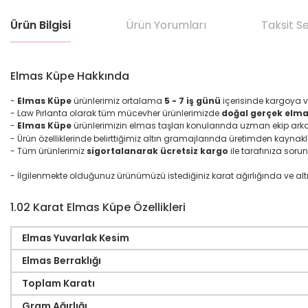
Ürün Bilgisi
Ürün Yorumları
Taksit S
Elmas Küpe Hakkında
-
Elmas Küpe
ürünlerimiz ortalama
5 - 7 iş günü
içerisinde kargoya v
- Law Pırlanta olarak tüm mücevher ürünlerimizde
doğal gerçek elmas
-
Elmas Küpe
ürünlerimizin elmas taşları konularında uzman ekip ark
- Ürün özelliklerinde belirttiğimiz altın gramajlarında üretimden kaynakl
- Tüm ürünlerimiz
sigortalanarak ücretsiz kargo
ile tarafınıza sorun
- İlgilenmekte olduğunuz ürünümüzü istediğiniz karat ağırlığında ve altın ma
1.02 Karat Elmas Küpe Özellikleri
Elmas Yuvarlak Kesim
Elmas Berraklığı
Toplam Karatı
Gram Ağırlığı