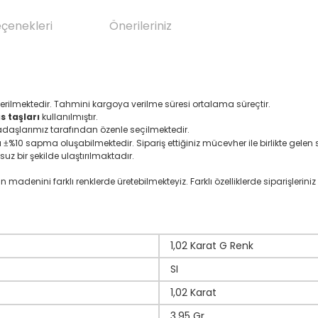
eçenekleri
Önerileriniz
erilmektedir. Tahmini kargoya verilme süresi ortalama süreçtir.
 taşları
kullanılmıştır.
adaşlarımız tarafından özenle seçilmektedir.
ı
%10 sapma oluşabilmektedir. Sipariş ettiğiniz mücevher ile birlikte gelen se
±
suz bir şekilde ulaştırılmaktadır.
denini farklı renklerde üretebilmekteyiz. Farklı özelliklerde siparişleriniz i
1,02 Karat G Renk
SI
1,02 Karat
3,95 Gr.