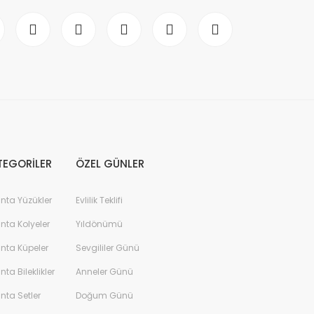
TEGORİLER
ÖZEL GÜNLER
anta Yüzükler
Evlilik Teklifi
anta Kolyeler
Yıldönümü
anta Küpeler
Sevgililer Günü
anta Bileklikler
Anneler Günü
anta Setler
Doğum Günü