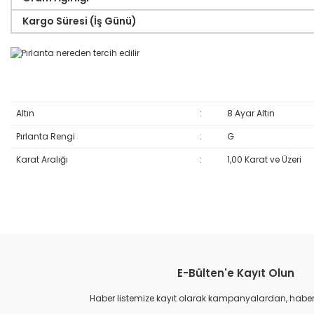
Kargo Süresi (İş Günü)
Altın
:
8 Ayar Altın
Pırlanta Rengi
:
G
Karat Aralığı
:
1,00 Karat ve Üzeri
Bu ürünün fiyat bilgisi, resim, ürün açıklamalarında ve diğer konular
Görüş ve önerileriniz için teşekkür ederiz.
E-Bülten'e Kayıt Olun
Ürün resmi kalitesiz, bozuk veya görüntülenemiyor.
Ürün açıklamasında eksik bilgiler bulunuyor.
Haber listemize kayıt olarak kampanyalardan, haberda