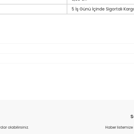
5 İş Günü İçinde Sigortalı Karg
da yetersiz gördüğünüz noktaları öneri formunu kullanarak tarafımıza il
Bu ürüne ilk yorumu siz yapın!
S
Yorum Yaz
r olabilirsiniz.
Haber listemize