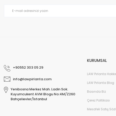
Ürün bilgilerinde hatalar bulunuyor.
Ürün fiyatı diğer sitelerden daha pahalı.
Bu ürüne benzer farklı alternatifler olmalı.
KURUMSAL
+90552 303 05 29
LAW Pırlanta Hakk
info@lawpirlanta.com
LAW Pırlanta Blog
Yenibosna Merkez Mah. Ladin Sok.
Basında Biz
Kuyumcukent AVM Blogu No:4M/Z260
Bahçelievler/İstanbul
Çerez Politikası
Mesafeli Satış Söz