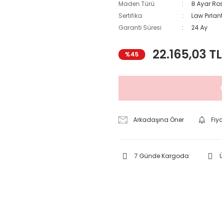
Maden Türü
8 Ayar Ros
Sertifika
Law Pırlant
Garanti Süresi
24 Ay
22.165,03 TL
%45
Arkadaşına Öner
Fiy
7 Günde Kargoda