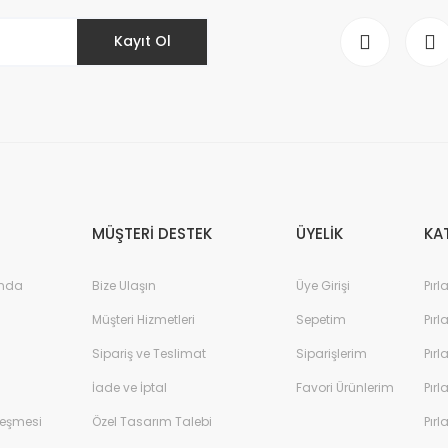
Kayıt Ol
Gönder
MÜŞTERİ DESTEK
ÜYELİK
KA
ında
Bize Ulaşın
Üye Girişi
Pırl
Müşteri Hizmetleri
Sepetim
Pırl
Sipariş ve Teslimat
Siparişlerim
Pırl
İade ve İptal
Favori Ürünlerim
Pırl
leşmesi
Özel Tasarım Talebi
Pırl