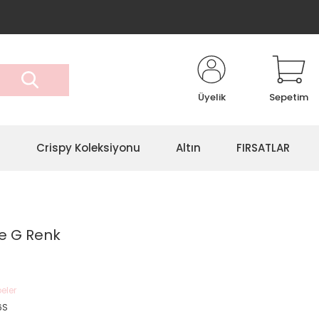
Üyelik
Sepetim
r
Crispy Koleksiyonu
Altın
FIRSATLAR
pe G Renk
eler
6S