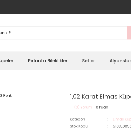
üpeler
Pırlanta Bileklikler
Setler
Alyansla
1,02 Karat Elmas Kü
(0) Yorum
- 0 Puan
Kategori
Elmas Küp
Stok Kodu
5103E005