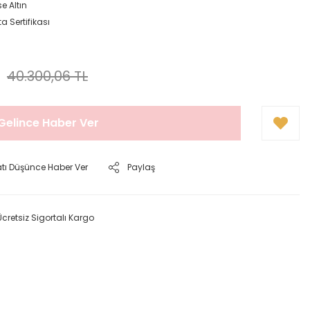
e Altın
a Sertifikası
40.300,06 TL
Gelince Haber Ver
atı Düşünce Haber Ver
Paylaş
Ücretsiz Sigortalı Kargo