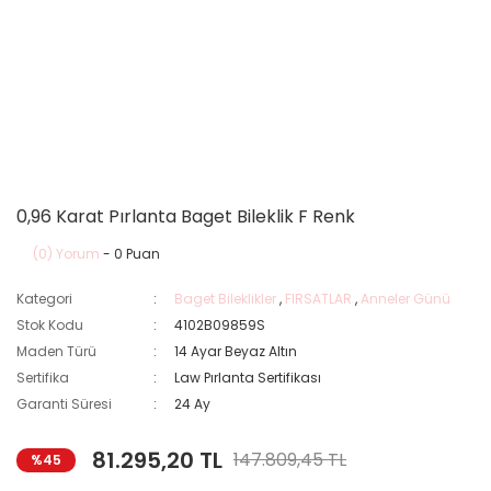
0,96 Karat Pırlanta Baget Bileklik F Renk
(0) Yorum
- 0 Puan
Kategori
Baget Bileklikler
,
FIRSATLAR
,
Anneler Günü
Stok Kodu
4102B09859S
Maden Türü
14 Ayar Beyaz Altın
Sertifika
Law Pırlanta Sertifikası
Garanti Süresi
24 Ay
81.295,20 TL
147.809,45 TL
%45