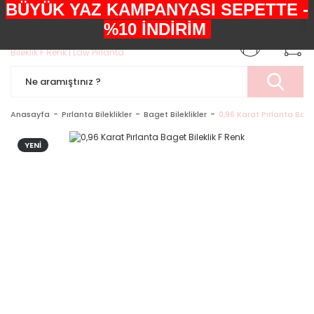
BÜYÜK YAZ KAMPANYASI SEPETTE -
+90552 303 05 29
%10 İNDİRİM
Anasayfa
Pırlanta Bileklikler
Baget Bileklikler
0,96 Karat Pırlanta Bage
YENİ