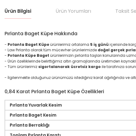
Ürün Bilgisi
Ürün Yorumları
Taksit S
Pırlanta Baget Küpe Hakkında
-
Pırlanta Baget Küpe
ürünlerimiz ortalama
5 iş günü
içerisinde karg
- Law Pırlanta olarak tüm mücevher ürünlerimizde
doğal gerçek pırla
-
Pırlanta Küpe Baget
ürünlerimizin pırlanta taşları konularında uzm
- Ürün özelliklerinde belirttiğimiz altın gramajlarında üretimden kaynakl
- Tüm ürünlerimiz
sigortalanarak ücretsiz kargo
ile tarafınıza sorun
- İlgilenmekte olduğunuz ürünümüzü istediğiniz karat ağırlığında ve altın ma
0,84 Karat Pırlanta Baget Küpe Özellikleri
Pırlanta Yuvarlak Kesim
Pırlanta Baget Kesim
Pırlanta Berraklığı
Toplam Pırlanta Karatı