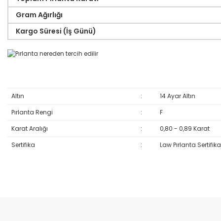
Gram Ağırlığı
Kargo Süresi (İş Günü)
Altın
:
14 Ayar Altın
Pırlanta Rengi
:
F
Karat Aralığı
:
0,80 - 0,89 Karat
Sertifika
:
Law Pırlanta Sertifika
Bu ürünün fiyat bilgisi, resim, ürün açıklamalarında ve diğer konular
Görüş ve önerileriniz için teşekkür ederiz.