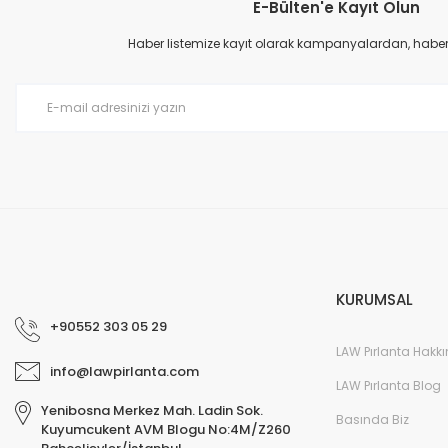
E-Bülten'e Kayıt Olun
Ürün resmi kalitesiz, bozuk veya görüntülenemiyor.
Ürün açıklamasında eksik bilgiler bulunuyor.
Haber listemize kayıt olarak kampanyalardan, haberda
Ürün bilgilerinde hatalar bulunuyor.
Ürün fiyatı diğer sitelerden daha pahalı.
Bu ürüne benzer farklı alternatifler olmalı.
KURUMSAL
+90552 303 05 29
LAW Pırlanta Hakk
info@lawpirlanta.com
LAW Pırlanta Blog
Yenibosna Merkez Mah. Ladin Sok.
Basında Biz
Kuyumcukent AVM Blogu No:4M/Z260