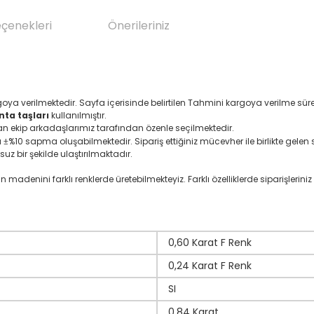
eçenekleri
Önerileriniz
oya verilmektedir. Sayfa içerisinde belirtilen Tahmini kargoya verilme süre
nta taşları
kullanılmıştır.
an ekip arkadaşlarımız tarafından özenle seçilmektedir.
ı
%10 sapma oluşabilmektedir. Sipariş ettiğiniz mücevher ile birlikte gelen se
±
suz bir şekilde ulaştırılmaktadır.
denini farklı renklerde üretebilmekteyiz. Farklı özelliklerde siparişleriniz i
0,60 Karat F Renk
0,24 Karat F Renk
SI
0,84 Karat