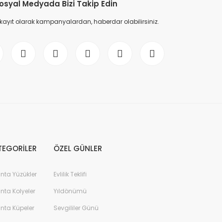
osyal Medyada Bizi Takip Edin
 kayıt olarak kampanyalardan, haberdar olabilirsiniz.
TEGORİLER
ÖZEL GÜNLER
anta Yüzükler
Evlilik Teklifi
anta Kolyeler
Yıldönümü
anta Küpeler
Sevgililer Günü