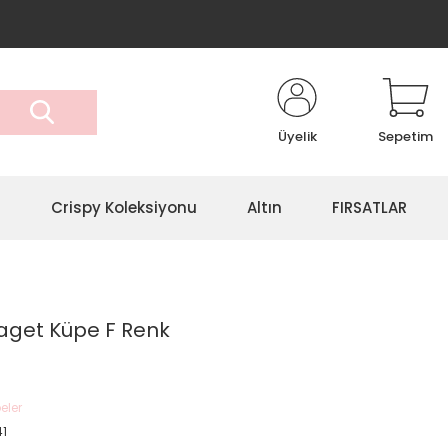
Üyelik
Sepetim
r
Crispy Koleksiyonu
Altın
FIRSATLAR
Baget Küpe F Renk
eler
41