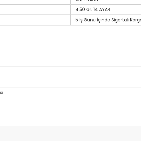
4,50 Gr. 14 AYAR
5 İş Günü İçinde Sigortalı Karg
sı
da yetersiz gördüğünüz noktaları öneri formunu kullanarak tarafımıza il
Bu ürüne ilk yorumu siz yapın!