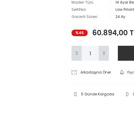
Maden Türü
14 Ayar Be
Sertifika
Law Pırlant
Garanti Süresi
24 Ay
60.894,00 T
%45
Arkadaşına Öner
Fiy
5 Günde Kargoda