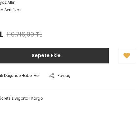
yaz Altın
a Sertifikası
L
110.716,00 TL
Sepete Ekle
atı Düşünce Haber Ver
Paylaş
Ücretsiz Sigortalı Kargo