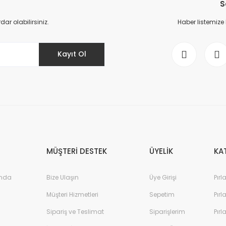
S
Yorum Yaz
r olabilirsiniz.
Haber listemize
Kayıt Ol
Gönder
MÜŞTERİ DESTEK
ÜYELİK
KA
ında
Bize Ulaşın
Üye Girişi
Pırl
Müşteri Hizmetleri
Sepetim
Pırl
Sipariş ve Teslimat
Siparişlerim
Pırl