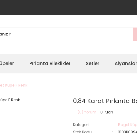
üpeler
Pırlanta Bileklikler
Setler
Alyansla
get Küpe F Renk
0,84 Karat Pırlanta 
(0) Yorum
- 0 Puan
Kategori
Baget Küp
Stok Kodu
3103K009