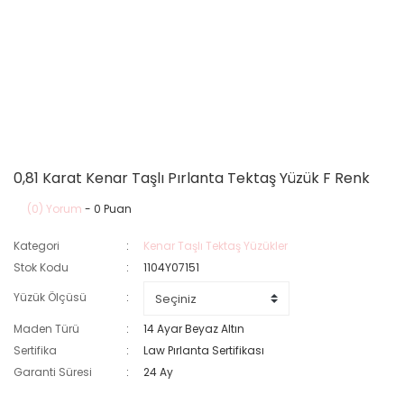
0,81 Karat Kenar Taşlı Pırlanta Tektaş Yüzük F Renk
(0) Yorum
- 0 Puan
Kategori
Kenar Taşlı Tektaş Yüzükler
Stok Kodu
1104Y07151
Yüzük Ölçüsü
Maden Türü
14 Ayar Beyaz Altın
Sertifika
Law Pırlanta Sertifikası
Garanti Süresi
24 Ay