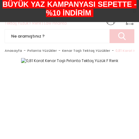
BÜYÜK YAZ KAMPANYASI SEPETTE -
+90552 303 05 29
%10 İNDİRİM
Anasayfa
Pırlanta Yüzükler
Kenar Taşlı Tektaş Yüzükler
0,81 Karat Ke