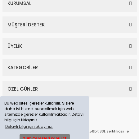
KURUMSAL
MÜŞTERİ DESTEK
ÜYELİK
KATEGORİLER
ÖZEL GÜNLER
Bu web sitesi çerezler kullanılır. Sizlere
daha iyi hizmet sunabilmek için web
sitemizde çerezler kullanılmaktadır. Detaylı
bilgi için tıklayınız.
Detaylı bilgi için tıklayınız.
© Tüm Hakları Saklıdır. Kredi kartı bilgileriniz 256bit SSL sertifikası ile
korunmaktadır.
Tüm Çerezleri Kabul ET