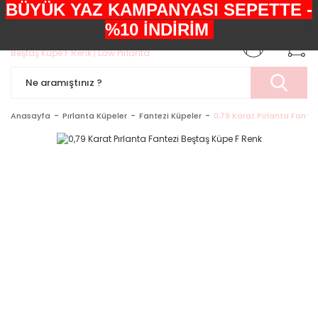
BÜYÜK YAZ KAMPANYASI SEPETTE -
+90552 303 05 29
%10 İNDİRİM
Anasayfa
Pırlanta Küpeler
Fantezi Küpeler
0,79 Karat Pırlanta Fante