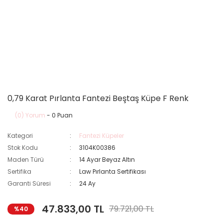
0,79 Karat Pırlanta Fantezi Beştaş Küpe F Renk
(0) Yorum
- 0 Puan
Kategori
Fantezi Küpeler
Stok Kodu
3104K00386
Maden Türü
14 Ayar Beyaz Altın
Sertifika
Law Pırlanta Sertifikası
Garanti Süresi
24 Ay
47.833,00 TL
79.721,00 TL
%40