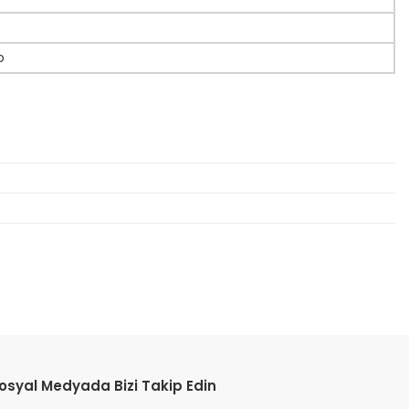
o
etebilirsiniz.
osyal Medyada Bizi Takip Edin