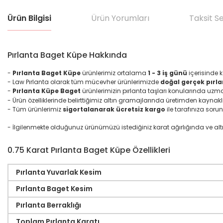
Ürün Bilgisi
Ürün Yorumları
Taksit S
Pırlanta Baget Küpe Hakkında
-
Pırlanta Baget Küpe
ürünlerimiz ortalama
1 - 3 iş günü
içerisinde k
- Law Pırlanta olarak tüm mücevher ürünlerimizde
doğal gerçek pırla
-
Pırlanta Küpe Baget
ürünlerimizin pırlanta taşları konularında uzm
- Ürün özelliklerinde belirttiğimiz altın gramajlarında üretimden kaynakl
- Tüm ürünlerimiz
sigortalanarak ücretsiz kargo
ile tarafınıza sorun
- İlgilenmekte olduğunuz ürünümüzü istediğiniz karat ağırlığında ve altın ma
0.75 Karat Pırlanta Baget Küpe Özellikleri
Pırlanta Yuvarlak Kesim
Pırlanta Baget Kesim
Pırlanta Berraklığı
Toplam Pırlanta Karatı