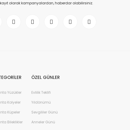
 kayıt olarak kampanyalardan, haberdar olabilirsiniz.
TEGORİLER
ÖZEL GÜNLER
anta Yüzükler
Evlilik Teklifi
anta Kolyeler
Yıldönümü
anta Küpeler
Sevgililer Günü
anta Bileklikler
Anneler Günü