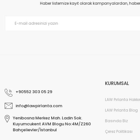
Ürün açıklamasında eksik bilgiler bulunuyor.
Haber listemize kayıt olarak kampanyalardan, haberda
Ürün bilgilerinde hatalar bulunuyor.
Ürün fiyatı diğer sitelerden daha pahalı.
Bu ürüne benzer farklı alternatifler olmalı.
KURUMSAL
+90552 303 05 29
LAW Pırlanta Hakk
info@lawpirlanta.com
LAW Pırlanta Blog
Yenibosna Merkez Mah. Ladin Sok.
Basında Biz
Kuyumcukent AVM Blogu No:4M/Z260
Bahçelievler/İstanbul
Çerez Politikası