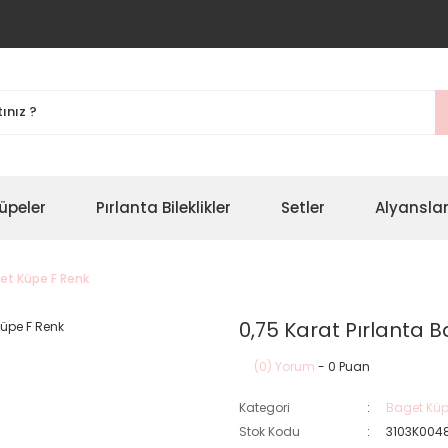
üpeler
Pırlanta Bileklikler
Setler
Alyansla
get Küpe F Renk
0,75 Karat Pırlanta 
(0) Yorum
- 0 Puan
Kategori
Baget Küp
Stok Kodu
3103K004