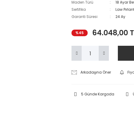
Maden Türü
18 Ayar Be
Sertifika
Law Pırlant
Garanti Süresi
24 Ay
64.048,00 T
%45
Arkadaşına Öner
Fiy
5 Günde Kargoda