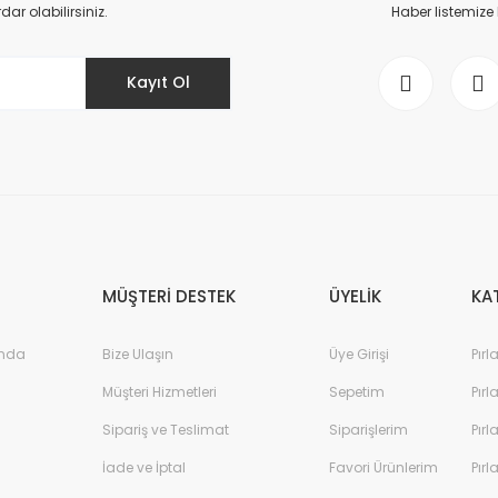
Yorum Yaz
r olabilirsiniz.
Haber listemize
Kayıt Ol
Gönder
MÜŞTERİ DESTEK
ÜYELİK
KA
ında
Bize Ulaşın
Üye Girişi
Pırl
Müşteri Hizmetleri
Sepetim
Pırl
Sipariş ve Teslimat
Siparişlerim
Pırl
İade ve İptal
Favori Ürünlerim
Pırl