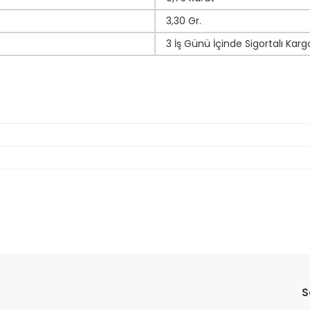
3,30 Gr.
3 İş Günü İçinde Sigortalı Karg
da yetersiz gördüğünüz noktaları öneri formunu kullanarak tarafımıza il
Bu ürüne ilk yorumu siz yapın!
S