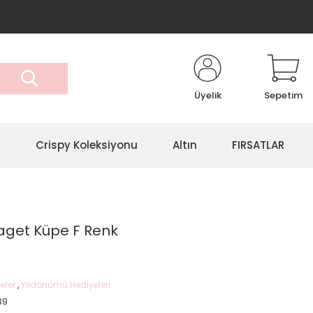
Üyelik
Sepetim
r
Crispy Koleksiyonu
Altın
FIRSATLAR
Baget Küpe F Renk
eler
,
Yıldönümü Hediyeleri
89