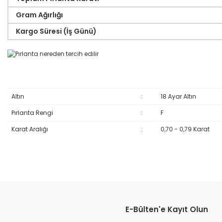
Gram Ağırlığı
Kargo Süresi (İş Günü)
Altın
:
18 Ayar Altın
Pırlanta Rengi
:
F
Karat Aralığı
:
0,70 - 0,79 Karat
Bu ürünün fiyat bilgisi, resim, ürün açıklamalarında ve diğer konular
Görüş ve önerileriniz için teşekkür ederiz.
E-Bülten'e Kayıt Olun
Ürün resmi kalitesiz, bozuk veya görüntülenemiyor.