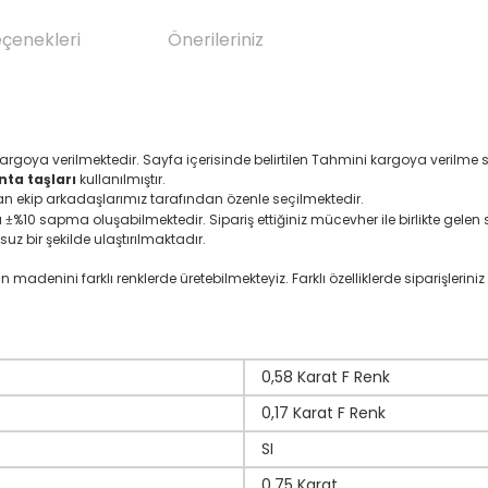
eçenekleri
Önerileriniz
argoya verilmektedir. Sayfa içerisinde belirtilen Tahmini kargoya verilme s
nta taşları
kullanılmıştır.
an ekip arkadaşlarımız tarafından özenle seçilmektedir.
ı
%10 sapma oluşabilmektedir. Sipariş ettiğiniz mücevher ile birlikte gelen se
±
suz bir şekilde ulaştırılmaktadır.
denini farklı renklerde üretebilmekteyiz. Farklı özelliklerde siparişleriniz i
0,58 Karat F Renk
0,17 Karat F Renk
SI
0,75 Karat