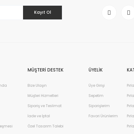
Kayıt Ol
Gönder
MÜŞTERİ DESTEK
ÜYELİK
KA
ında
Bize Ulaşın
Üye Girişi
Pırl
Müşteri Hizmetleri
Sepetim
Pırl
Sipariş ve Teslimat
Siparişlerim
Pırl
İade ve İptal
Favori Ürünlerim
Pırl
leşmesi
Özel Tasarım Talebi
Pırl