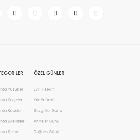
TEGORİLER
ÖZEL GÜNLER
anta Yüzükler
Evlilik Teklifi
anta Kolyeler
Yıldönümü
anta Küpeler
Sevgililer Günü
anta Bileklikler
Anneler Günü
anta Setler
Doğum Günü