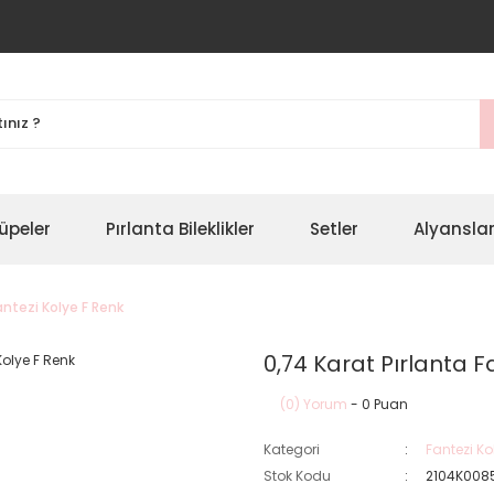
üpeler
Pırlanta Bileklikler
Setler
Alyansla
antezi Kolye F Renk
0,74 Karat Pırlanta F
(0) Yorum
- 0 Puan
Kategori
Fantezi Ko
Stok Kodu
2104K008