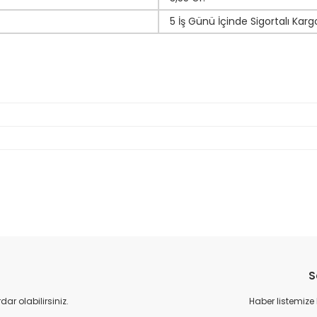
5 İş Günü İçinde Sigortalı Karg
da yetersiz gördüğünüz noktaları öneri formunu kullanarak tarafımıza il
Bu ürüne ilk yorumu siz yapın!
S
Yorum Yaz
r olabilirsiniz.
Haber listemize