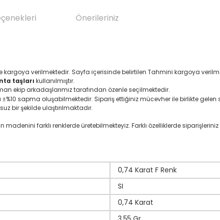
eçenekleri
Önerileriniz
e kargoya verilmektedir. Sayfa içerisinde belirtilen Tahmini kargoya veri
nta taşları
kullanılmıştır.
zman ekip arkadaşlarımız tarafından özenle seçilmektedir.
ı
%10 sapma oluşabilmektedir. Sipariş ettiğiniz mücevher ile birlikte gelen se
±
suz bir şekilde ulaştırılmaktadır.
denini farklı renklerde üretebilmekteyiz. Farklı özelliklerde siparişleriniz i
0,74 Karat F Renk
SI
0,74 Karat
3,55 Gr.