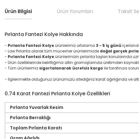
Ürün Bilgisi
Ürün Yorumları
Taksit S
Pırlanta Fantezi Kolye Hakkında
-
Pırlanta Fantezi Kolye
ürünlerimiz ortalama
3 - 5 iş günü
içerisind
- Law Pırlanta olarak tüm mücevher ürünlerimizde
doğal gerçek pırla
-
Pırlanta
Fantezi
Kolye
ürünlerimizin pırlanta taşları konularında u
- Ürün özelliklerinde belirttiğimiz altın gramajlarında üretimden kaynakl
- Tüm ürünlerimiz
sigortalanarak ücretsiz kargo
ile tarafınıza sorun
- İlgilenmekte olduğunuz ürünümüzü istediğiniz karat ağırlığında ve altın ma
0.74 Karat Fantezi Pırlanta Kolye Özellikleri
Pırlanta Yuvarlak Kesim
Pırlanta Berraklığı
Toplam Pırlanta Karatı
Gram Ağırlığı