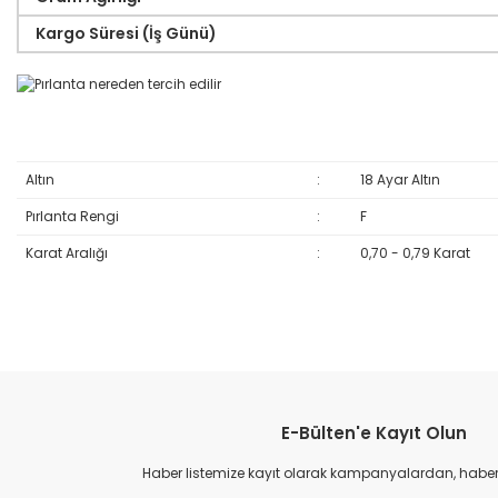
Kargo Süresi (İş Günü)
Altın
:
18 Ayar Altın
Pırlanta Rengi
:
F
Karat Aralığı
:
0,70 - 0,79 Karat
Bu ürünün fiyat bilgisi, resim, ürün açıklamalarında ve diğer konular
Görüş ve önerileriniz için teşekkür ederiz.
E-Bülten'e Kayıt Olun
Ürün resmi kalitesiz, bozuk veya görüntülenemiyor.
Ürün açıklamasında eksik bilgiler bulunuyor.
Haber listemize kayıt olarak kampanyalardan, haberda