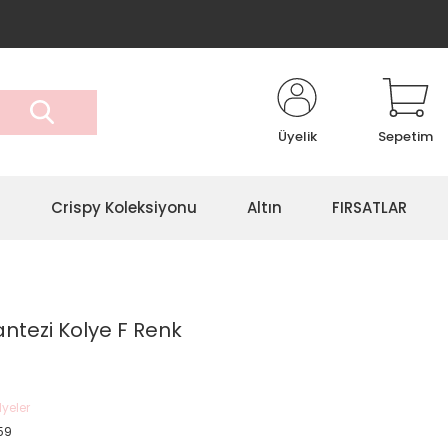
Üyelik
Sepetim
r
Crispy Koleksiyonu
Altın
FIRSATLAR
antezi Kolye F Renk
lyeler
59