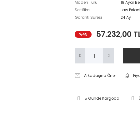
Maden Türü
18 Ayar Be
Sertifika
Law Pırlant
Garanti Süresi
24 Ay
57.232,00 T
%45
Arkadaşına Öner
Fiy
5 Günde Kargoda