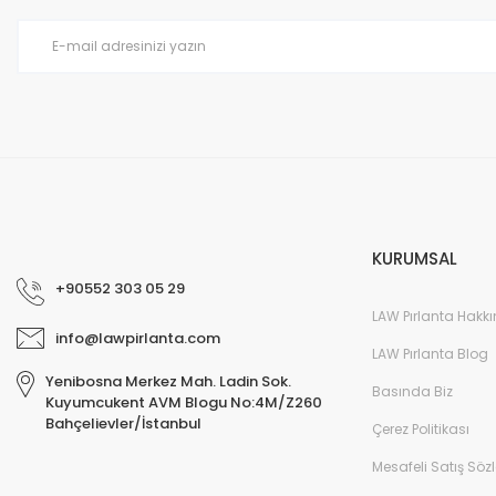
Ürün bilgilerinde hatalar bulunuyor.
Ürün fiyatı diğer sitelerden daha pahalı.
Bu ürüne benzer farklı alternatifler olmalı.
KURUMSAL
+90552 303 05 29
LAW Pırlanta Hakk
info@lawpirlanta.com
LAW Pırlanta Blog
Yenibosna Merkez Mah. Ladin Sok.
Basında Biz
Kuyumcukent AVM Blogu No:4M/Z260
Bahçelievler/İstanbul
Çerez Politikası
Mesafeli Satış Söz