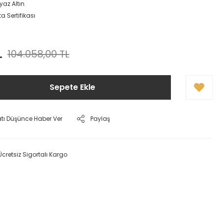
yaz Altın
a Sertifikası
L
104.058,00 TL
Sepete Ekle
atı Düşünce Haber Ver
Paylaş
Ücretsiz Sigortalı Kargo