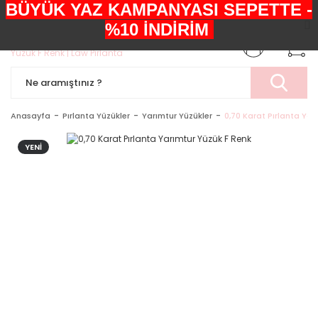
BÜYÜK YAZ KAMPANYASI SEPETTE -
+90552 303 05 29
%10 İNDİRİM
Anasayfa
Pırlanta Yüzükler
Yarımtur Yüzükler
0,70 Karat Pırlanta Yar
YENİ