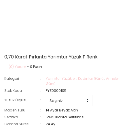
0,70 Karat Pırlanta Yarımtur Yüzük F Renk
(0) Yorum
- 0 Puan
Kategori
Yarımtur Yüzükler
,
Kadınlar Günü
,
Anneler
Günü
Stok Kodu
PYZ0000105
Yüzük Ölçüsü
Maden Türü
14 Ayar Beyaz Altın
Sertifika
Law Pırlanta Sertifikası
Garanti Süresi
24 Ay