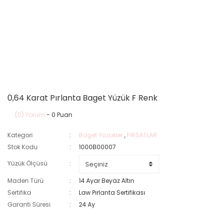
0,64 Karat Pırlanta Baget Yüzük F Renk
(0) Yorum
- 0 Puan
Kategori
Baget Yüzükler
,
FIRSATLAR
Stok Kodu
1000B00007
Yüzük Ölçüsü
Maden Türü
14 Ayar Beyaz Altın
Sertifika
Law Pırlanta Sertifikası
Garanti Süresi
24 Ay