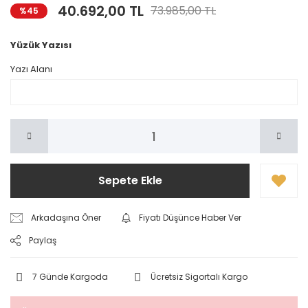
40.692,00 TL
73.985,00 TL
%45
Yüzük Yazısı
Yazı Alanı
Sepete Ekle
Arkadaşına Öner
Fiyatı Düşünce Haber Ver
Paylaş
7 Günde Kargoda
Ücretsiz Sigortalı Kargo