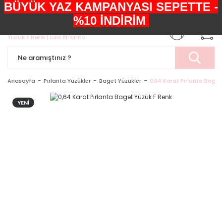
BÜYÜK YAZ KAMPANYASI SEPETTE -
+90552 303 05 29
%10 İNDİRİM
Anasayfa
Pırlanta Yüzükler
Baget Yüzükler
0,64 Karat Pırlanta Baget
YENİ