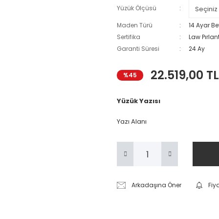
Yüzük Ölçüsü
Maden Türü
14 Ayar Be
Sertifika
Law Pırlant
Garanti Süresi
24 Ay
22.519,00 TL
%45
Yüzük Yazısı
Yazı Alanı
Arkadaşına Öner
Fiy