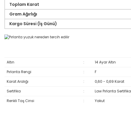
Toplam Karat
Gram Ağırlığı
Kargo Süresi (İş Günü)
Altın
:
14 Ayar Altın
Pırlanta Rengi
:
F
Karat Aralığı
:
0,60 - 0,69 Karat
Sertifika
:
Law Pırlanta Sertifika
Renkli Taş Cinsi
:
Yakut
Bu ürünün fiyat bilgisi, resim, ürün açıklamalarında ve diğer konular