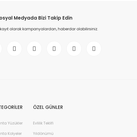
osyal Medyada Bizi Takip Edin
 kayıt olarak kampanyalardan, haberdar olabilirsiniz.
TEGORİLER
ÖZEL GÜNLER
anta Yüzükler
Evlilik Teklifi
anta Kolyeler
Yıldönümü