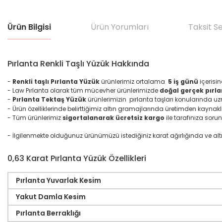
Ürün Bilgisi
Ürün Yorumları
Taksit S
Pırlanta Renkli Taşlı Yüzük Hakkında
-
Renkli taşlı Pırlanta Yüzük
ürünlerimiz ortalama
5 iş günü
içerisi
- Law Pırlanta olarak tüm mücevher ürünlerimizde
doğal gerçek pırla
-
Pırlanta Tektaş Yüzük
ürünlerimizin pırlanta taşları konularında u
- Ürün özelliklerinde belirttiğimiz altın gramajlarında üretimden kaynakl
- Tüm ürünlerimiz
sigortalanarak ücretsiz kargo
ile tarafınıza sorun
- İlgilenmekte olduğunuz ürünümüzü istediğiniz karat ağırlığında ve altın ma
0,63 Karat Pırlanta Yüzük Özellikleri
Pırlanta Yuvarlak Kesim
Yakut Damla Kesim
Pırlanta Berraklığı