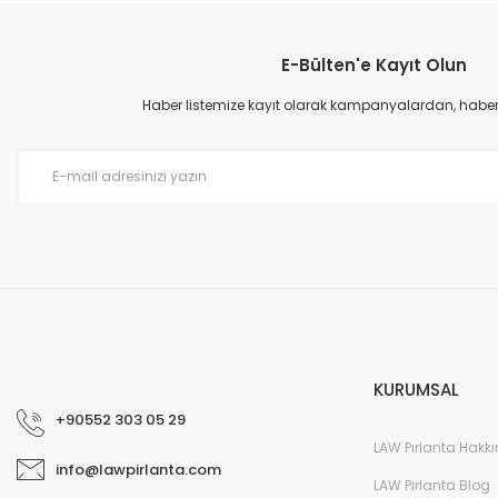
Görüş ve önerileriniz için teşekkür ederiz.
E-Bülten'e Kayıt Olun
Ürün resmi kalitesiz, bozuk veya görüntülenemiyor.
Ürün açıklamasında eksik bilgiler bulunuyor.
Haber listemize kayıt olarak kampanyalardan, haberda
Ürün bilgilerinde hatalar bulunuyor.
Ürün fiyatı diğer sitelerden daha pahalı.
Bu ürüne benzer farklı alternatifler olmalı.
KURUMSAL
+90552 303 05 29
LAW Pırlanta Hakk
info@lawpirlanta.com
LAW Pırlanta Blog