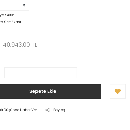
yaz Altın
a Sertifikası
40.943,00 TL
Sepete Ekle
atı Düşünce Haber Ver
Paylaş