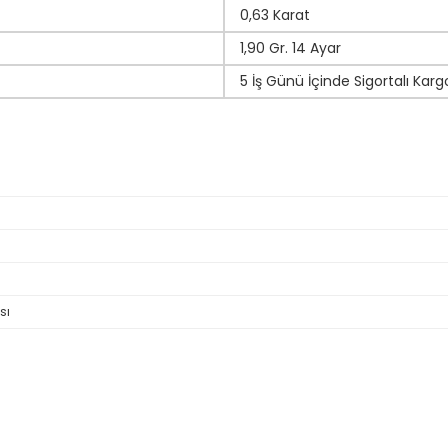
0,63 Karat
1,90 Gr. 14 Ayar
5 İş Günü İçinde Sigortalı Karg
sı
da yetersiz gördüğünüz noktaları öneri formunu kullanarak tarafımıza il