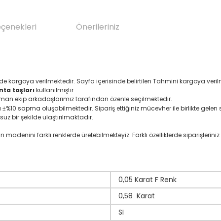
eçenekleri
Önerileriniz
nde kargoya verilmektedir. Sayfa içerisinde belirtilen Tahmini kargoya ver
nta taşları
kullanılmıştır.
zman ekip arkadaşlarımız tarafından özenle seçilmektedir.
ı
%10 sapma oluşabilmektedir. Sipariş ettiğiniz mücevher ile birlikte gelen se
±
suz bir şekilde ulaştırılmaktadır.
denini farklı renklerde üretebilmekteyiz. Farklı özelliklerde siparişleriniz i
0,05 Karat F Renk
0,58 Karat
SI