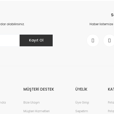
Bu ürüne ilk yorumu siz yapın!
S
Yorum Yaz
r olabilirsiniz.
Haber listemize
Kayıt Ol
Gönder
MÜŞTERİ DESTEK
ÜYELİK
KA
ında
Bize Ulaşın
Üye Girişi
Pırl
Müşteri Hizmetleri
Sepetim
Pırl