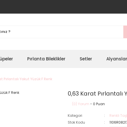
üpeler
Pırlanta Bileklikler
Setler
Alyansla
at Pırlantalı Yakut Yüzük F Renk
0,63 Karat Pırlantalı
(0) Yorum
- 0 Puan
Kategori
Renkli Taşl
Stok Kodu
1106R0821