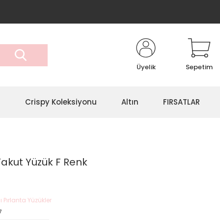
Üyelik
Sepetim
r
Crispy Koleksiyonu
Altın
FIRSATLAR
 Yakut Yüzük F Renk
ı Pırlanta Yüzükler
7