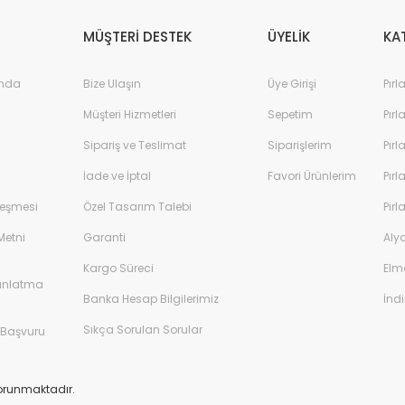
MÜŞTERİ DESTEK
ÜYELİK
KA
ında
Bize Ulaşın
Üye Girişi
Pırl
Müşteri Hizmetleri
Sepetim
Pırl
Sipariş ve Teslimat
Siparişlerim
Pırl
İade ve İptal
Favori Ürünlerim
Pırl
leşmesi
Özel Tasarım Talebi
Pırl
Metni
Garanti
Aly
Kargo Süreci
Elm
rat Kenar Taşlı Pırlanta Tektaş Yüzük F Renk
0,50 Karat Kenar Taşlı
dınlatma
Banka Hesap Bilgilerimiz
İndi
8,00 TL
43.309,00 TL
74.395,00 TL
7
Sıkça Sorulan Sorular
 Başvuru
%45
%45
 korunmaktadır.