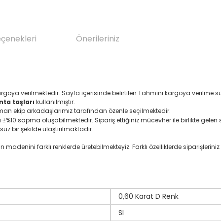
eçenekleri
Önerileriniz
argoya verilmektedir. Sayfa içerisinde belirtilen Tahmini kargoya verilme 
nta taşları
kullanılmıştır.
zman ekip arkadaşlarımız tarafından özenle seçilmektedir.
ı
%10 sapma oluşabilmektedir. Sipariş ettiğiniz mücevher ile birlikte gelen se
±
suz bir şekilde ulaştırılmaktadır.
denini farklı renklerde üretebilmekteyiz. Farklı özelliklerde siparişleriniz i
0,60 Karat D Renk
SI