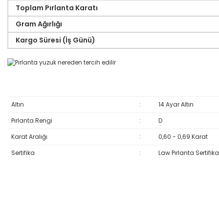
Toplam Pırlanta Karatı
Gram Ağırlığı
Kargo Süresi (İş Günü)
Altın
:
14 Ayar Altın
Pırlanta Rengi
:
D
Karat Aralığı
:
0,60 - 0,69 Karat
Sertifika
:
Law Pırlanta Sertifika
Bu ürünün fiyat bilgisi, resim, ürün açıklamalarında ve diğer konular
Görüş ve önerileriniz için teşekkür ederiz.