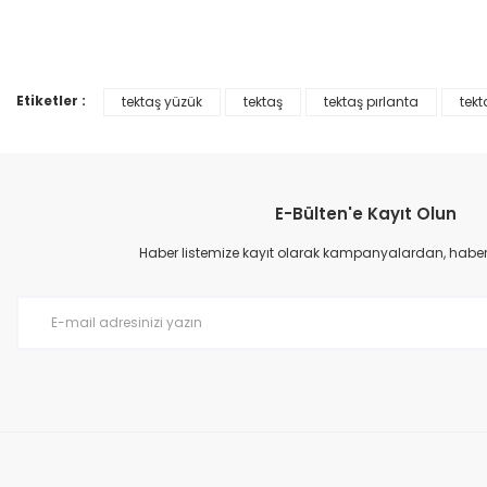
Ürün resmi kalitesiz, bozuk veya görüntülenemiyor.
%45
Ürün açıklamasında eksik bilgiler bulunuyor.
Ürün bilgilerinde hatalar bulunuyor.
Etiketler :
tektaş yüzük
tektaş
tektaş pırlanta
tekt
Ürün fiyatı diğer sitelerden daha pahalı.
Bu ürüne benzer farklı alternatifler olmalı.
E-Bülten'e Kayıt Olun
Haber listemize kayıt olarak kampanyalardan, haberda
0,60 Karat Pırlanta Tektaş Yüzük F Renk
0,60 Karat Pırlanta 
73.464,00 TL
73.875,00 TL
133.570,00 TL
%45