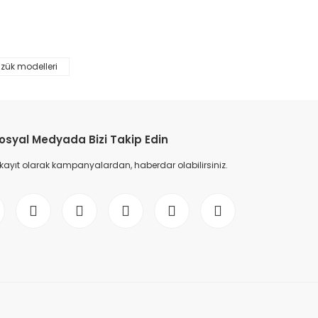
%45
üzük modelleri
osyal Medyada Bizi Takip Edin
 kayıt olarak kampanyalardan, haberdar olabilirsiniz.
0,60 Karat Pırlanta Tektaş Yüzük F Renk
70.000,00 TL
127.272,00 TL
%45