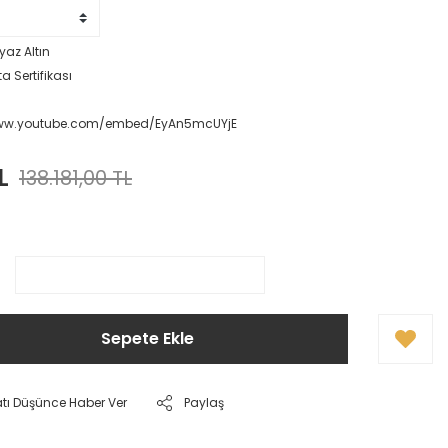
yaz Altın
a Sertifikası
www.youtube.com/embed/EyAn5mcUYjE
L
138.181,00 TL
Sepete Ekle
atı Düşünce Haber Ver
Paylaş