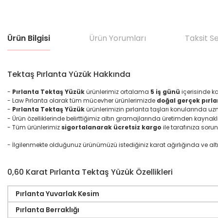
Ürün Bilgisi
Ürün Yorumları
Taksit S
Tektaş Pırlanta Yüzük Hakkında
-
Pırlanta Tektaş Yüzük
ürünlerimiz ortalama
5 iş günü
içerisinde k
- Law Pırlanta olarak tüm mücevher ürünlerimizde
doğal gerçek pırla
-
Pırlanta Tektaş Yüzük
ürünlerimizin pırlanta taşları konularında u
- Ürün özelliklerinde belirttiğimiz altın gramajlarında üretimden kaynakl
- Tüm ürünlerimiz
sigortalanarak ücretsiz kargo
ile tarafınıza sorun
- İlgilenmekte olduğunuz ürünümüzü istediğiniz karat ağırlığında ve altın ma
0,60 Karat Pırlanta Tektaş Yüzük Özellikleri
Pırlanta Yuvarlak Kesim
Pırlanta Berraklığı