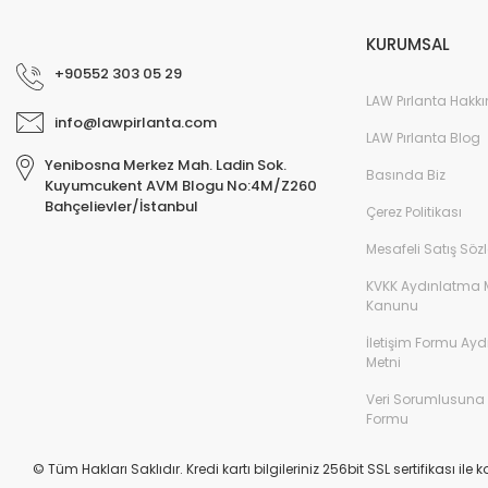
KURUMSAL
+90552 303 05 29
LAW Pırlanta Hakk
info@lawpirlanta.com
LAW Pırlanta Blog
Yenibosna Merkez Mah. Ladin Sok.
Basında Biz
Kuyumcukent AVM Blogu No:4M/Z260
Bahçelievler/İstanbul
Çerez Politikası
Mesafeli Satış Söz
KVKK Aydınlatma 
Kanunu
0,60 Ka
0,50 Karat Görünümlü Tektaş Pırlanta Yüzük F Renk
İletişim Formu Ay
Metni
40.91
22.160,00 TL
40.290,00 TL
Veri Sorumlusuna
Formu
%45
© Tüm Hakları Saklıdır. Kredi kartı bilgileriniz 256bit SSL sertifikası ile