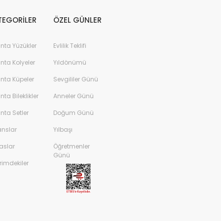
TEGORİLER
ÖZEL GÜNLER
anta Yüzükler
Evlilik Teklifi
anta Kolyeler
Yıldönümü
anta Küpeler
Sevgililer Günü
anta Bileklikler
Anneler Günü
anta Setler
Doğum Günü
anslar
Yılbaşı
aslar
Öğretmenler
 Pırlanta Tektaş Yüzük F Renk
Günü
rimdekiler
8.742,00 TL
%45