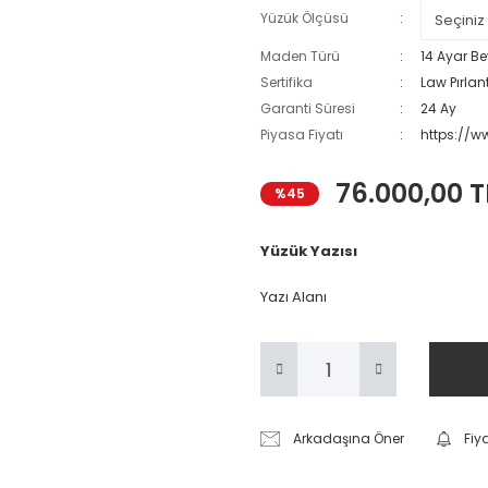
Yüzük Ölçüsü
Maden Türü
14 Ayar Be
Sertifika
Law Pırlant
Garanti Süresi
24 Ay
Piyasa Fiyatı
https://
76.000,00 T
%45
Yüzük Yazısı
Yazı Alanı
Arkadaşına Öner
Fiy