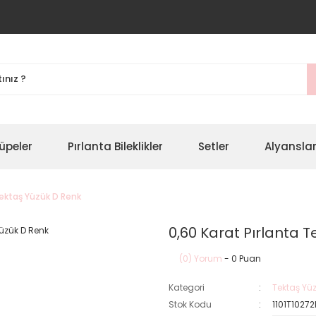
üpeler
Pırlanta Bileklikler
Setler
Alyansla
Tektaş Yüzük D Renk
0,60 Karat Pırlanta 
(0) Yorum
- 0 Puan
Kategori
Tektaş Yüz
Stok Kodu
1101T1027