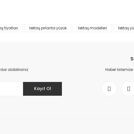
%45
%45
Yorum Yaz
aş fiyatları
tektaş pırlanta yüzük
tektaş modelleri
tektaş y
S
r olabilirsiniz.
Haber listemize
Gönder
Kayıt Ol
Tektaş Yüzük F Renk
0,50 Karat Pırlanta Tektaş Yüzük F Renk
50.000,00 TL
134.318,00 TL
90.909,00 TL
%45