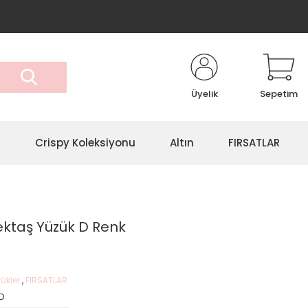
Üyelik
Sepetim
r
Crispy Koleksiyonu
Altın
FIRSATLAR
Tektaş Yüzük D Renk
ükler
,
FIRSATLAR
2D