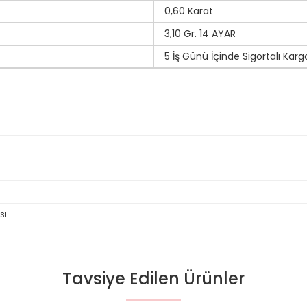
0,60 Karat
3,10 Gr. 14 AYAR
5 İş Günü İçinde Sigortalı Karg
sı
Tavsiye Edilen Ürünler
da yetersiz gördüğünüz noktaları öneri formunu kullanarak tarafımıza il
Bu ürüne ilk yorumu siz yapın!