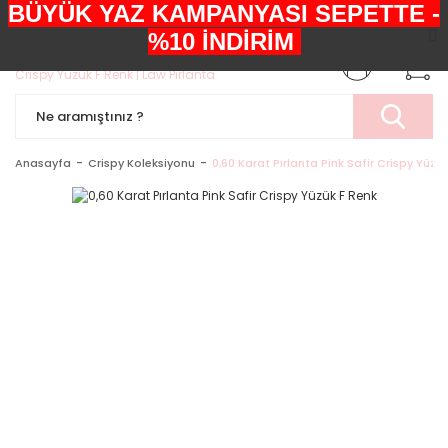
BÜYÜK YAZ KAMPANYASI SEPETTE -
+90552 303 05 29
%10 İNDİRİM
Anasayfa
Crispy Koleksiyonu
0,60 Karat Pırlanta Pink Safir Crispy Yüzü