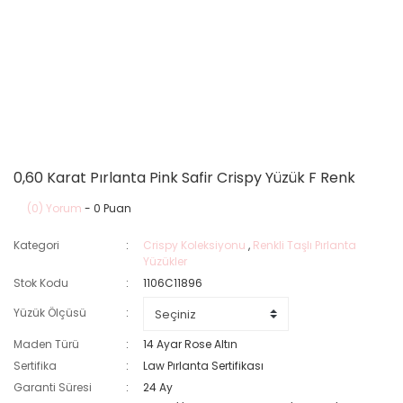
0,60 Karat Pırlanta Pink Safir Crispy Yüzük F Renk
(0) Yorum
- 0 Puan
Kategori
Crispy Koleksiyonu
,
Renkli Taşlı Pırlanta
Yüzükler
Stok Kodu
1106C11896
Yüzük Ölçüsü
Maden Türü
14 Ayar Rose Altın
Sertifika
Law Pırlanta Sertifikası
Garanti Süresi
24 Ay