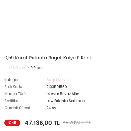
0,59 Karat Pırlanta Baget Kolye F Renk
(0) Yorum
- 0 Puan
Kategori
Baget Kolyeler
Stok Kodu
2103B01569
Maden Türü
14 Ayar Beyaz Altın
Sertifika
Law Pırlanta Sertifikası
Garanti Süresi
24 Ay
47.136,00 TL
85.702,00 TL
%45