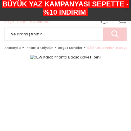
BÜYÜK YAZ KAMPANYASI SEPETTE -
+90552 303 05 29
%10 İNDİRİM
Anasayfa
Pırlanta Kolyeler
Baget Kolyeler
0,59 Karat Pırlanta Baget 