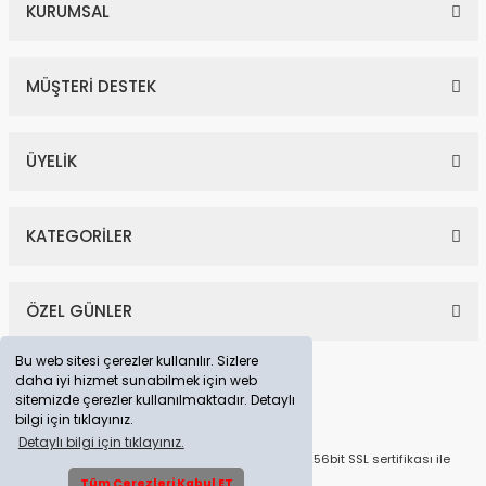
KURUMSAL
MÜŞTERİ DESTEK
ÜYELİK
KATEGORİLER
ÖZEL GÜNLER
Bu web sitesi çerezler kullanılır. Sizlere
daha iyi hizmet sunabilmek için web
sitemizde çerezler kullanılmaktadır. Detaylı
bilgi için tıklayınız.
Detaylı bilgi için tıklayınız.
© Tüm Hakları Saklıdır. Kredi kartı bilgileriniz 256bit SSL sertifikası ile
korunmaktadır.
Tüm Çerezleri Kabul ET