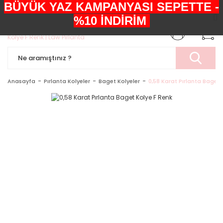
BÜYÜK YAZ KAMPANYASI SEPETTE -
+90552 303 05 29
%10 İNDİRİM
Anasayfa
Pırlanta Kolyeler
Baget Kolyeler
0,58 Karat Pırlanta Baget 