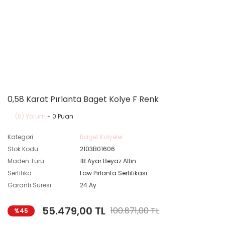
0,58 Karat Pırlanta Baget Kolye F Renk
(0) Yorum
- 0 Puan
Kategori
Baget Kolyeler
Stok Kodu
2103B01606
Maden Türü
18 Ayar Beyaz Altın
Sertifika
Law Pırlanta Sertifikası
Garanti Süresi
24 Ay
55.479,00 TL
100.871,00 TL
%45