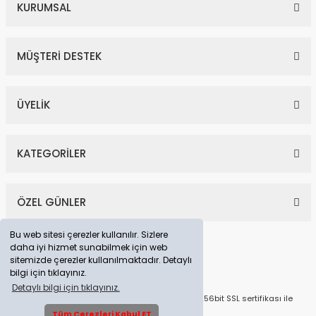
KURUMSAL
MÜŞTERİ DESTEK
ÜYELİK
KATEGORİLER
ÖZEL GÜNLER
Bu web sitesi çerezler kullanılır. Sizlere
daha iyi hizmet sunabilmek için web
sitemizde çerezler kullanılmaktadır. Detaylı
bilgi için tıklayınız.
Detaylı bilgi için tıklayınız.
© Tüm Hakları Saklıdır. Kredi kartı bilgileriniz 256bit SSL sertifikası ile
korunmaktadır.
Tüm Çerezleri Kabul ET