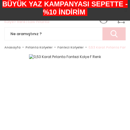
BÜYÜK YAZ KAMPANYASI SEPETTE -
+90552 303 05 29
%10 İNDİRİM
Anasayfa
Pırlanta Kolyeler
Fantezi Kolyeler
0,53 Karat Pırlanta Fante