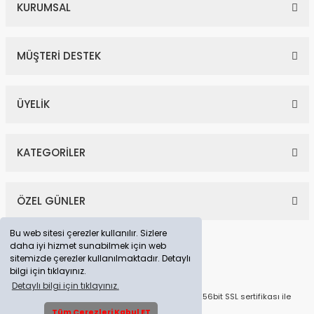
KURUMSAL
MÜŞTERİ DESTEK
ÜYELİK
KATEGORİLER
ÖZEL GÜNLER
Bu web sitesi çerezler kullanılır. Sizlere
daha iyi hizmet sunabilmek için web
sitemizde çerezler kullanılmaktadır. Detaylı
bilgi için tıklayınız.
Detaylı bilgi için tıklayınız.
© Tüm Hakları Saklıdır. Kredi kartı bilgileriniz 256bit SSL sertifikası ile
korunmaktadır.
Tüm Çerezleri Kabul ET