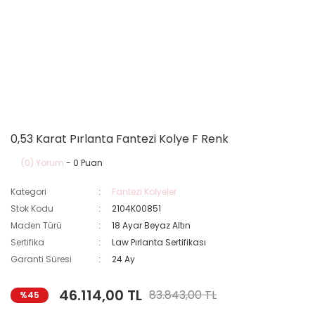
0,53 Karat Pırlanta Fantezi Kolye F Renk
(0) Yorum
- 0 Puan
Kategori
Fantezi Kolyeler
Stok Kodu
2104K00851
Maden Türü
18 Ayar Beyaz Altın
Sertifika
Law Pırlanta Sertifikası
Garanti Süresi
24 Ay
46.114,00 TL
83.843,00 TL
%45