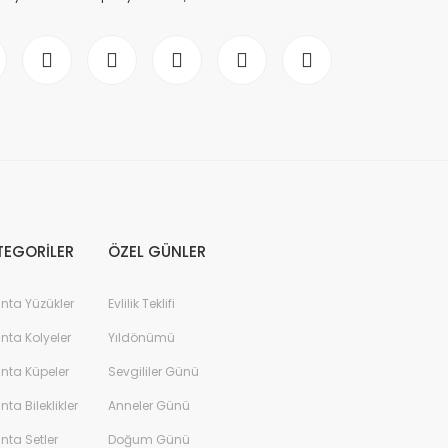
TEGORİLER
ÖZEL GÜNLER
anta Yüzükler
Evlilik Teklifi
anta Kolyeler
Yıldönümü
anta Küpeler
Sevgililer Günü
anta Bileklikler
Anneler Günü
anta Setler
Doğum Günü