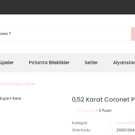
üpeler
Pırlanta Bileklikler
Setler
Alyansla
ırlanta Küpe F Renk
0,52 Karat Coronet P
(0) Yorum
- 0 Puan
Kategori
Coronet K
Stok Kodu
2105C004