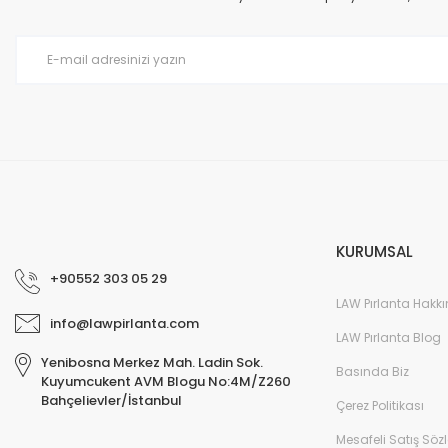
Ürün bilgilerinde hatalar bulunuyor.
Ürün fiyatı diğer sitelerden daha pahalı.
Bu ürüne benzer farklı alternatifler olmalı.
KURUMSAL
+90552 303 05 29
LAW Pırlanta Hakk
info@lawpirlanta.com
LAW Pırlanta Blog
Yenibosna Merkez Mah. Ladin Sok.
Basında Biz
Kuyumcukent AVM Blogu No:4M/Z260
Bahçelievler/İstanbul
Çerez Politikası
Mesafeli Satış Söz