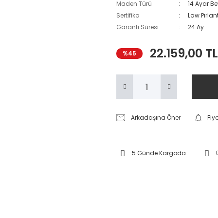
Maden Türü
14 Ayar Be
Sertifika
Law Pırlant
Garanti Süresi
24 Ay
22.159,00 TL
%45
Arkadaşına Öner
Fiy
5 Günde Kargoda