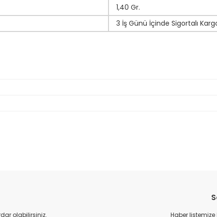
1,40 Gr.
3 İş Günü İçinde Sigortalı Karg
da yetersiz gördüğünüz noktaları öneri formunu kullanarak tarafımıza il
Bu ürüne ilk yorumu siz yapın!
S
Yorum Yaz
r olabilirsiniz.
Haber listemize