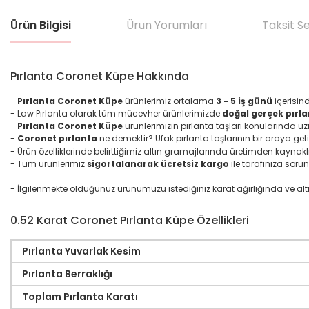
Ürün Bilgisi
Ürün Yorumları
Taksit S
Pırlanta Coronet Küpe Hakkında
-
Pırlanta Coronet Küpe
ürünlerimiz ortalama
3 - 5 iş günü
içerisin
- Law Pırlanta olarak tüm mücevher ürünlerimizde
doğal gerçek pırla
-
Pırlanta Coronet Küpe
ürünlerimizin pırlanta taşları konularında 
-
Coronet pırlanta
ne demektir? Ufak pırlanta taşlarının bir araya geti
- Ürün özelliklerinde belirttiğimiz altın gramajlarında üretimden kaynakl
- Tüm ürünlerimiz
sigortalanarak ücretsiz kargo
ile tarafınıza sorun
- İlgilenmekte olduğunuz ürünümüzü istediğiniz karat ağırlığında ve altın ma
0.52 Karat Coronet Pırlanta Küpe Özellikleri
Pırlanta Yuvarlak Kesim
Pırlanta Berraklığı
Toplam Pırlanta Karatı