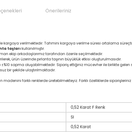
eçenekleri
Önerileriniz
de kargoya verilmektedir. Tahmini kargoya verilme süresi ortalama süreçti
nta taşları
kullanılmıştır.
uzman ekip arkadaşlarımız tarafından özenle seçilmektedir.
rilerek, ürün üzerinde pırlanta taşının büyüklük etkisi oluşturulmasıdır.
ı
%10 sapma oluşabilmektedir. Sipariş ettiğiniz mücevher ile birlikte gelen se
±
suz bir şekilde ulaştırılmaktadır.
denini farklı renklerde üretebilmekteyiz. Farklı özelliklerde siparişleriniz i
0,52 Karat F Renk
SI
0,52 Karat