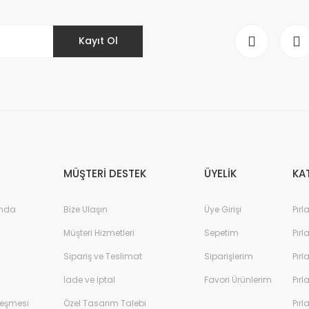
Kayıt Ol
Gönder
MÜŞTERİ DESTEK
ÜYELİK
KA
ında
Bize Ulaşın
Üye Girişi
Pırl
Müşteri Hizmetleri
Sepetim
Pırl
Sipariş ve Teslimat
Siparişlerim
Pırl
İade ve İptal
Favori Ürünlerim
Pırl
leşmesi
Özel Tasarım Talebi
Pırl