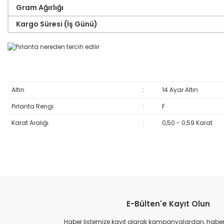
Gram Ağırlığı
Kargo Süresi (İş Günü)
Altın
:
14 Ayar Altın
Pırlanta Rengi
:
F
Karat Aralığı
:
0,50 - 0,59 Karat
Bu ürünün fiyat bilgisi, resim, ürün açıklamalarında ve diğer konular
Görüş ve önerileriniz için teşekkür ederiz.
E-Bülten'e Kayıt Olun
Ürün resmi kalitesiz, bozuk veya görüntülenemiyor.
Ürün açıklamasında eksik bilgiler bulunuyor.
Haber listemize kayıt olarak kampanyalardan, haberda