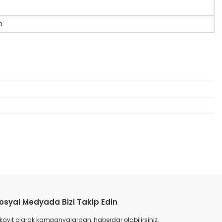
o
etebilirsiniz.
osyal Medyada Bizi Takip Edin
 kayıt olarak kampanyalardan, haberdar olabilirsiniz.