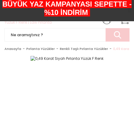
BÜYÜK YAZ KAMPANYASI SEPETTE -
+90552 303 05 29
%10 İNDİRİM
Anasayfa
Pırlanta Yüzükler
Renkli Taşlı Pırlanta Yüzükler
0,49 Karat S