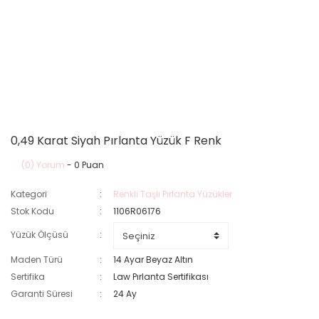
0,49 Karat Siyah Pırlanta Yüzük F Renk
(0) Yorum
- 0 Puan
Kategori
Renkli Taşlı Pırlanta Yüzükler
Stok Kodu
1106R06176
Yüzük Ölçüsü
Maden Türü
14 Ayar Beyaz Altın
Sertifika
Law Pırlanta Sertifikası
Garanti Süresi
24 Ay