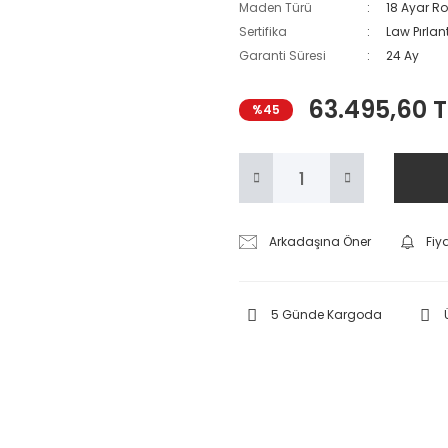
Maden Türü
18 Ayar Ro
Sertifika
Law Pırlant
Garanti Süresi
24 Ay
63.495,60 T
%45
Arkadaşına Öner
Fiy
5 Günde Kargoda