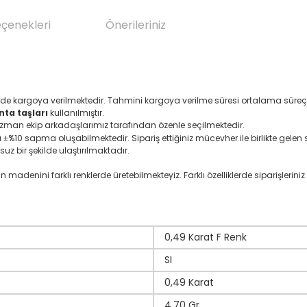
eçenekleri
Önerileriniz
nde kargoya verilmektedir. Tahmini kargoya verilme süresi ortalama süreçt
nta taşları
kullanılmıştır.
 uzman ekip arkadaşlarımız tarafından özenle seçilmektedir.
ı
%10 sapma oluşabilmektedir. Sipariş ettiğiniz mücevher ile birlikte gelen se
±
suz bir şekilde ulaştırılmaktadır.
denini farklı renklerde üretebilmekteyiz. Farklı özelliklerde siparişleriniz i
0,49 Karat F Renk
SI
0,49 Karat
4,70 Gr.