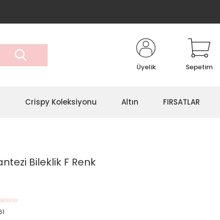
Üyelik
Sepetim
r
Crispy Koleksiyonu
Altın
FIRSATLAR
ntezi Bileklik F Renk
eklikler
61