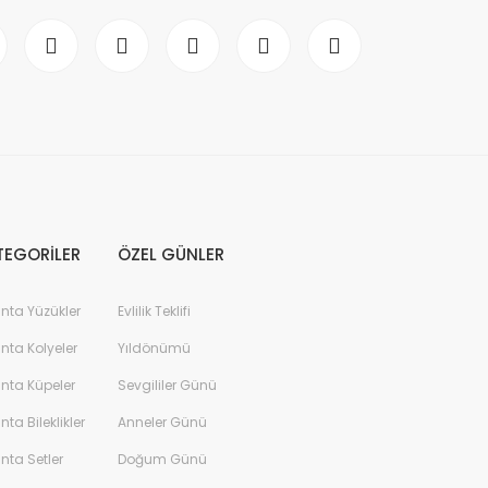
TEGORİLER
ÖZEL GÜNLER
anta Yüzükler
Evlilik Teklifi
anta Kolyeler
Yıldönümü
anta Küpeler
Sevgililer Günü
anta Bileklikler
Anneler Günü
anta Setler
Doğum Günü