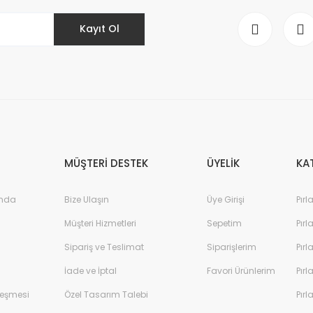
Kayıt Ol
Gönder
MÜŞTERİ DESTEK
ÜYELİK
KA
ında
Bize Ulaşın
Üye Girişi
Pırl
Müşteri Hizmetleri
Sepetim
Pırl
Sipariş ve Teslimat
Siparişlerim
Pırl
İade ve İptal
Favori Ürünlerim
Pırl
leşmesi
Özel Tasarım Talebi
Pırl