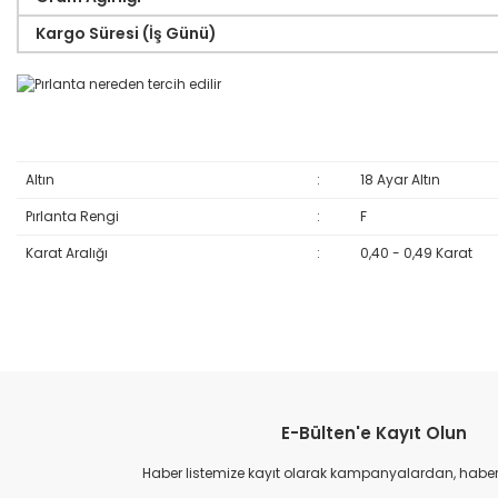
Kargo Süresi (İş Günü)
Altın
:
18 Ayar Altın
Pırlanta Rengi
:
F
Karat Aralığı
:
0,40 - 0,49 Karat
Bu ürünün fiyat bilgisi, resim, ürün açıklamalarında ve diğer konular
Görüş ve önerileriniz için teşekkür ederiz.
E-Bülten'e Kayıt Olun
Ürün resmi kalitesiz, bozuk veya görüntülenemiyor.
Ürün açıklamasında eksik bilgiler bulunuyor.
Haber listemize kayıt olarak kampanyalardan, haberda