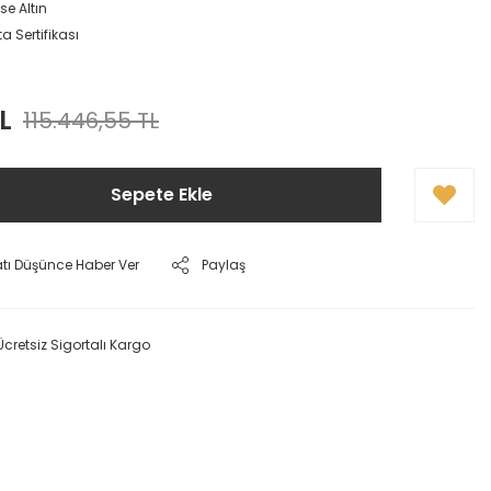
se Altın
a Sertifikası
L
115.446,55 TL
Sepete Ekle
atı Düşünce Haber Ver
Paylaş
Ücretsiz Sigortalı Kargo