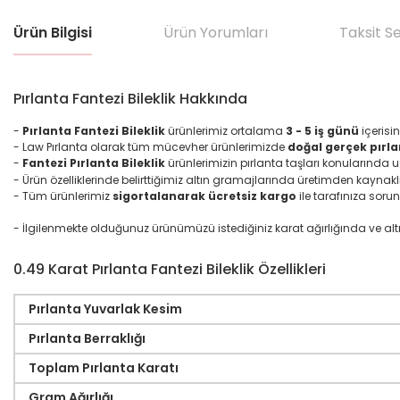
Ürün Bilgisi
Ürün Yorumları
Taksit S
Pırlanta Fantezi Bileklik Hakkında
-
Pırlanta Fantezi Bileklik
ürünlerimiz ortalama
3 - 5 iş günü
içerisi
- Law Pırlanta olarak tüm mücevher ürünlerimizde
doğal gerçek pırla
-
Fantezi Pırlanta Bileklik
ürünlerimizin pırlanta taşları konularında
- Ürün özelliklerinde belirttiğimiz altın gramajlarında üretimden kaynakl
- Tüm ürünlerimiz
sigortalanarak ücretsiz kargo
ile tarafınıza sorun
- İlgilenmekte olduğunuz ürünümüzü istediğiniz karat ağırlığında ve altın ma
0.49 Karat Pırlanta Fantezi Bileklik Özellikleri
Pırlanta Yuvarlak Kesim
Pırlanta Berraklığı
Toplam Pırlanta Karatı
Gram Ağırlığı