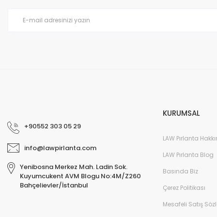
Ürün bilgilerinde hatalar bulunuyor.
Ürün fiyatı diğer sitelerden daha pahalı.
Bu ürüne benzer farklı alternatifler olmalı.
KURUMSAL
+90552 303 05 29
LAW Pırlanta Hakk
info@lawpirlanta.com
LAW Pırlanta Blog
Yenibosna Merkez Mah. Ladin Sok.
Basında Biz
Kuyumcukent AVM Blogu No:4M/Z260
Bahçelievler/İstanbul
Çerez Politikası
Mesafeli Satış Söz