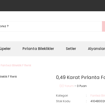
üpeler
Pırlanta Bileklikler
Setler
Alyansla
 Fantezi Bileklik F Renk
0,49 Karat Pırlanta Fa
(0) Yorum
- 0 Puan
Kategori
Fantezi Bil
Stok Kodu
4104B002