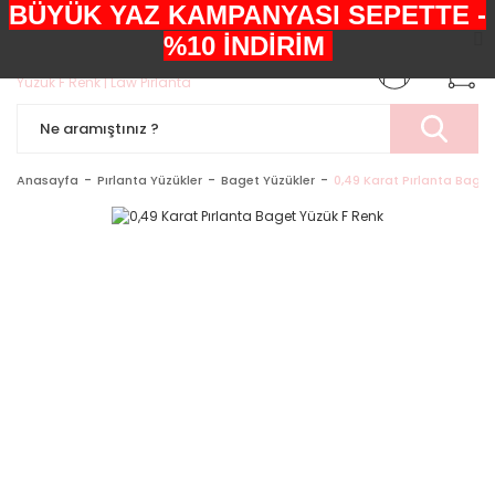
BÜYÜK YAZ KAMPANYASI SEPETTE -
+90552 303 05 29
%10 İNDİRİM
Anasayfa
Pırlanta Yüzükler
Baget Yüzükler
0,49 Karat Pırlanta Baget