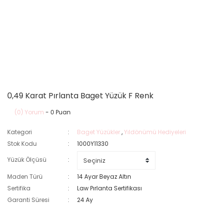
0,49 Karat Pırlanta Baget Yüzük F Renk
(0) Yorum
- 0 Puan
Kategori
Baget Yüzükler
,
Yıldönümü Hediyeleri
Stok Kodu
1000Y11330
Yüzük Ölçüsü
Maden Türü
14 Ayar Beyaz Altın
Sertifika
Law Pırlanta Sertifikası
Garanti Süresi
24 Ay