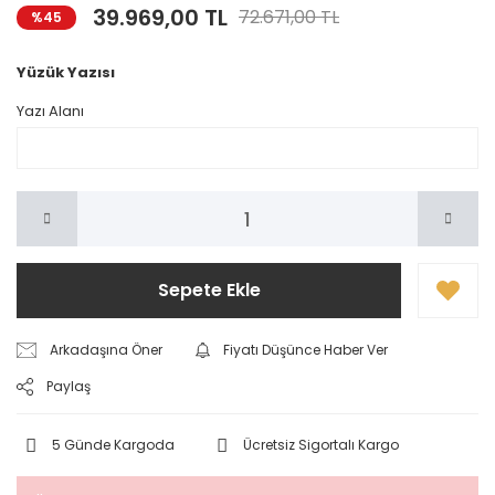
39.969,00 TL
72.671,00 TL
%45
Yüzük Yazısı
Yazı Alanı
Sepete Ekle
Arkadaşına Öner
Fiyatı Düşünce Haber Ver
Paylaş
5 Günde Kargoda
Ücretsiz Sigortalı Kargo