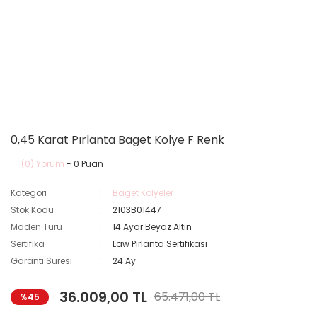
0,45 Karat Pırlanta Baget Kolye F Renk
(0) Yorum
- 0 Puan
Kategori
Baget Kolyeler
Stok Kodu
2103B01447
Maden Türü
14 Ayar Beyaz Altın
Sertifika
Law Pırlanta Sertifikası
Garanti Süresi
24 Ay
36.009,00 TL
65.471,00 TL
%45