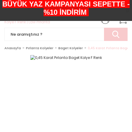
BÜYÜK YAZ KAMPANYASI SEPETTE -
+90552 303 05 29
%10 İNDİRİM
Anasayfa
Pırlanta Kolyeler
Baget Kolyeler
0,45 Karat Pırlanta Baget 