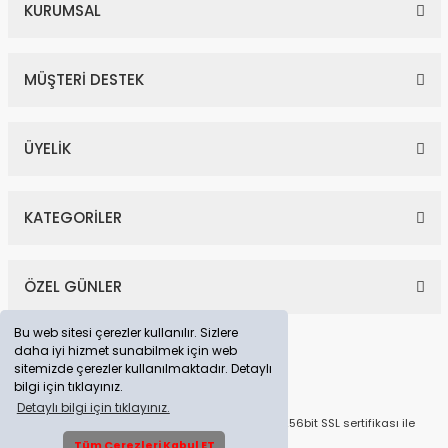
KURUMSAL
MÜŞTERİ DESTEK
ÜYELİK
KATEGORİLER
ÖZEL GÜNLER
Bu web sitesi çerezler kullanılır. Sizlere
daha iyi hizmet sunabilmek için web
sitemizde çerezler kullanılmaktadır. Detaylı
bilgi için tıklayınız.
Detaylı bilgi için tıklayınız.
© Tüm Hakları Saklıdır. Kredi kartı bilgileriniz 256bit SSL sertifikası ile
korunmaktadır.
Tüm Çerezleri Kabul ET