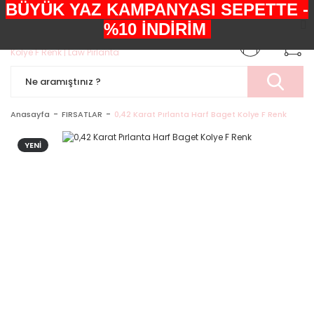
BÜYÜK YAZ KAMPANYASI SEPETTE -
+90552 303 05 29
%10 İNDİRİM
Anasayfa
FIRSATLAR
0,42 Karat Pırlanta Harf Baget Kolye F Renk
YENİ