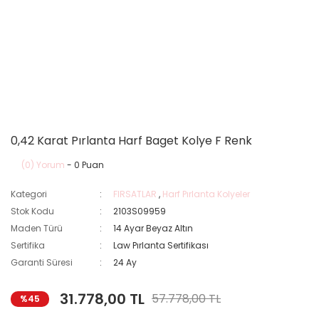
0,42 Karat Pırlanta Harf Baget Kolye F Renk
(0) Yorum
- 0 Puan
Kategori
FIRSATLAR
,
Harf Pırlanta Kolyeler
Stok Kodu
2103S09959
Maden Türü
14 Ayar Beyaz Altın
Sertifika
Law Pırlanta Sertifikası
Garanti Süresi
24 Ay
31.778,00 TL
57.778,00 TL
%45