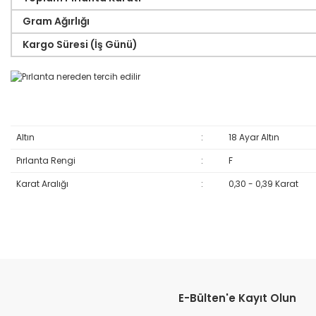
Gram Ağırlığı
Kargo Süresi (İş Günü)
Altın
:
18 Ayar Altın
Pırlanta Rengi
:
F
Karat Aralığı
:
0,30 - 0,39 Karat
Bu ürünün fiyat bilgisi, resim, ürün açıklamalarında ve diğer konular
Görüş ve önerileriniz için teşekkür ederiz.
E-Bülten'e Kayıt Olun
Ürün resmi kalitesiz, bozuk veya görüntülenemiyor.