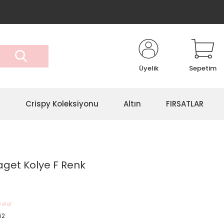
Üyelik
Sepetim
r
Crispy Koleksiyonu
Altın
FIRSATLAR
Baget Kolye F Renk
eler
62