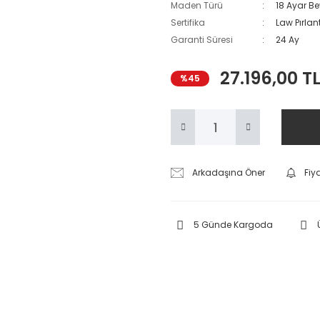
Maden Türü
18 Ayar Be
Sertifika
Law Pırlant
Garanti Süresi
24 Ay
27.196,00 T
%45
Arkadaşına Öner
Fiy
5 Günde Kargoda