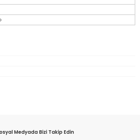
o
etebilirsiniz.
osyal Medyada Bizi Takip Edin