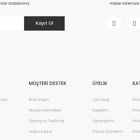
Yorum Yaz
r olabilirsiniz.
Haber listemize
Kayıt Ol
Gönder
MÜŞTERİ DESTEK
ÜYELİK
KA
ında
Bize Ulaşın
Üye Girişi
Pırl
Müşteri Hizmetleri
Sepetim
Pırl
Sipariş ve Teslimat
Siparişlerim
Pırl
İade ve İptal
Favori Ürünlerim
Pırl