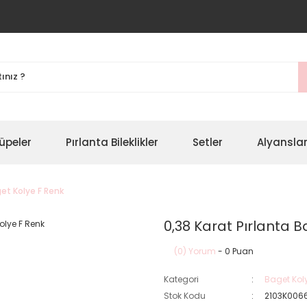
üpeler
Pırlanta Bileklikler
Setler
Alyansla
get Kolye F Renk
0,38 Karat Pırlanta 
(0) Yorum
- 0 Puan
Kategori
Baget Koly
Stok Kodu
2103K006