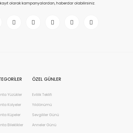
 kayıt olarak kampanyalardan, haberdar olabilirsiniz.
TEGORİLER
ÖZEL GÜNLER
anta Yüzükler
Evlilik Teklifi
anta Kolyeler
Yıldönümü
anta Küpeler
Sevgililer Günü
anta Bileklikler
Anneler Günü