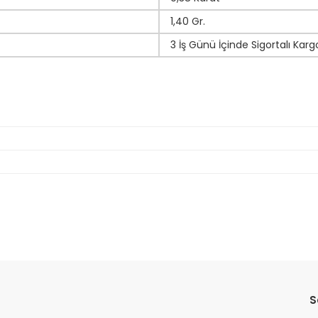
1,40 Gr.
3 İş Günü İçinde Sigortalı Karg
da yetersiz gördüğünüz noktaları öneri formunu kullanarak tarafımıza il
Bu ürüne ilk yorumu siz yapın!
S