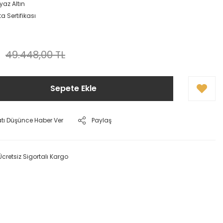
yaz Altın
a Sertifikası
L
49.448,00 TL
Sepete Ekle
atı Düşünce Haber Ver
Paylaş
Ücretsiz Sigortalı Kargo