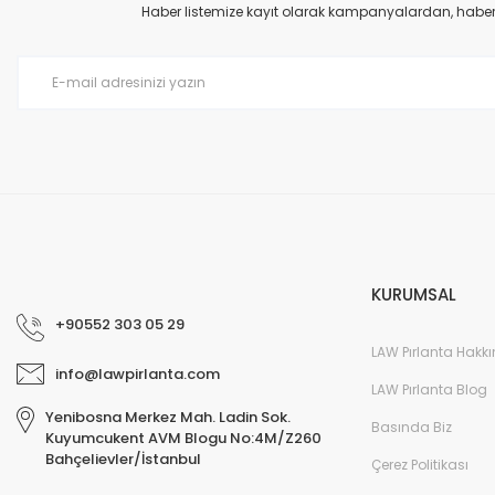
Ürün açıklamasında eksik bilgiler bulunuyor.
Haber listemize kayıt olarak kampanyalardan, haberda
Ürün bilgilerinde hatalar bulunuyor.
Ürün fiyatı diğer sitelerden daha pahalı.
Bu ürüne benzer farklı alternatifler olmalı.
KURUMSAL
+90552 303 05 29
LAW Pırlanta Hakk
info@lawpirlanta.com
LAW Pırlanta Blog
Yenibosna Merkez Mah. Ladin Sok.
Basında Biz
Kuyumcukent AVM Blogu No:4M/Z260
Bahçelievler/İstanbul
Çerez Politikası