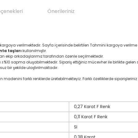
eçenekleri
Önerileriniz
 kargoya verilmektedir. Sayfa içerisinde belirtilen Tahmini kargoya verilm
nta taşları
kullanılmıştır.
an ekip arkadaşlarımız tarafından özenle seçilmektedir.
ı
%10 sapma oluşabilmektedir. Sipariş ettiğiniz mücevher ile birlikte gelen se
±
suz bir şekilde ulaştırılmaktadır.
denini farklı renklerde üretebilmekteyiz. Farklı özelliklerde siparişleriniz i
0,27 Karat F Renk
0,11 Karat F Renk
SI
0,38 Karat