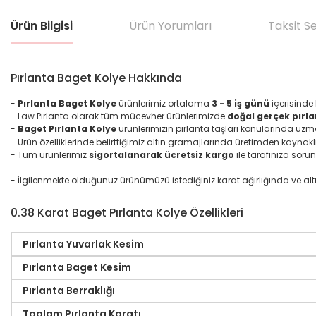
Ürün Bilgisi
Ürün Yorumları
Taksit S
Pırlanta Baget Kolye Hakkında
-
Pırlanta Baget Kolye
ürünlerimiz ortalama
3 - 5 iş günü
içerisinde
- Law Pırlanta olarak tüm mücevher ürünlerimizde
doğal gerçek pırla
-
Baget Pırlanta Kolye
ürünlerimizin pırlanta taşları konularında uzm
- Ürün özelliklerinde belirttiğimiz altın gramajlarında üretimden kaynakl
- Tüm ürünlerimiz
sigortalanarak ücretsiz kargo
ile tarafınıza sorun
- İlgilenmekte olduğunuz ürünümüzü istediğiniz karat ağırlığında ve altın ma
0.38 Karat Baget Pırlanta Kolye Özellikleri
Pırlanta Yuvarlak Kesim
Pırlanta Baget Kesim
Pırlanta Berraklığı
Toplam Pırlanta Karatı